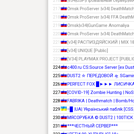
216
|v34|USP|Провальный сервер|MA
217
Omsk ProServer |v34| DeathMatc
218
Omsk ProServer |v34| FFA Death
219
Omsk|v34|GunGame Anomaliya
220
Omsk ProServer |v34| DeathMatc
221
[v34] РАСПИЗДЯЙСКИЙ | MIX 18+
222
[v34] UNIQUE [Public]
223
[V34] PLAYMAX PROJECT [PUBLIC
224
225
DUST2 ✮ ПEPEДOBOЙ 🛸 SGamin
226
PERFECT FOX █►►► ЛИCИЧK
227
[COVID-19] Zombie Hunting | NoS
228
FABRIKA | Deathmatch | Bomb/H
229
￮█ |UA| Уkpaїнcький пaблik [CS
230
МЯСОРУБКА © DUST2 | 100TICK
231
***ЧЕСТНЫЙ СЕРВЕР***