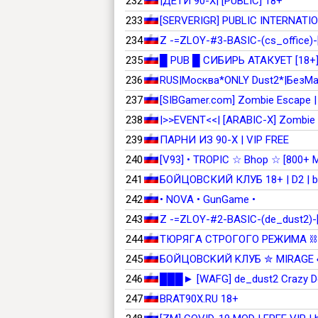
232
|ДЕТИ 90-X| [PUBLIC] 18+
233
[SERVERIGR] PUBLIC INTERNATI
234
Z -=ZLOY-#3-BASIC-(cs_office
235
█ PUB █ СИБИРЬ АТАКУЕТ [18+
236
RUS|Москва*ONLY Dust2*|БезМа
237
[SIBGamer.com] Zombie Escape | 
238
|>>EVENT<<| [ARABIC-X] Zombie 
239
ПАРНИ ИЗ 90-Х | VIP FREE
240
[V93] • TROPIC ☆ Bhop ☆ [800+
241
БОЙЦОВСКИЙ КЛУБ 18+ | D2 | b
242
• NOVA • GunGame •
243
Z -=ZLOY-#2-BASIC-(de_dust2)
244
TЮPЯГA CTPOГOГO PEЖИMA ⛓️ 
245
БOЙЦOBCKИЙ KЛУБ ✮ MIRAGE ♣
246
███► [WAFG] de_dust2 Crazy D
247
BRAT90X.RU 18+