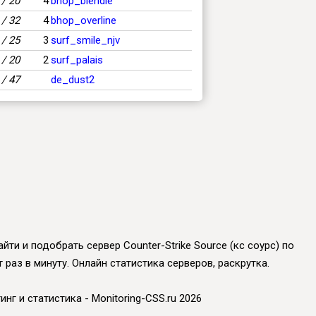
/ 20
4
bhop_blendie
/ 32
4
bhop_overline
/ 25
3
surf_smile_njv
/ 20
2
surf_palais
/ 47
de_dust2
йти и подобрать сервер Counter-Strike Source (кс соурс) по
раз в минуту. Онлайн статистика серверов, раскрутка.
инг и статистика - Monitoring-CSS.ru 2026