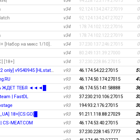
IN|
v34
94.228.125.179:27015
0
h
v34
92.124.134.247:27019
0
Match
v34
92.124.134.247:27027
0
v34
178.74.102.122:27016
0
h
v34
178.74.102.122:27019
0
 [Набор на микс 1/10]..
v34
37.230.137.246:27015
0
v34
80.249.131.39:27000
0
] [18+]
v34
37.230.228.86:27015
0
c400.ru CS:Source Server [ex Dust2 only] v9540945 [HLstatsX]
v93
46.174.54.22:27015
5
g.RU
v93
46.174.50.174:27015
4
A ЖДET TEБЯ ◄◄◄█
v93
46.174.55.141:58888
3
team | FastDL
v93
37.230.210.106:27015
3
ostage
v93
194.93.2.176:27015
3
S_UA] 18+[CS:GO]█
v93
91.211.118.88:27029
2
 | CS-MEAT.COM
v93
46.174.53.40:27015
2
v93
37.230.228.145:7777
2