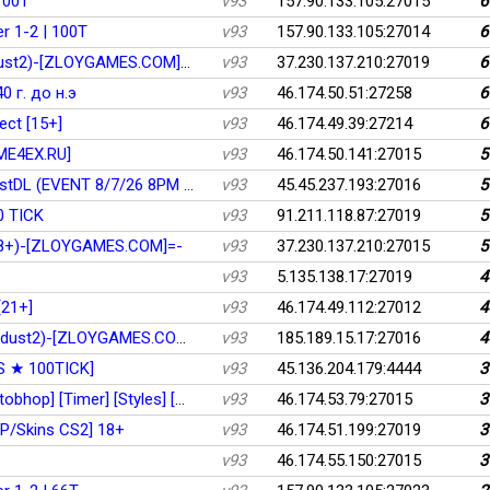
100T
v93
157.90.133.105:27015
6
r 1-2 | 100T
v93
157.90.133.105:27014
6
Z -=ZLOY-#5-Deathmatch-(de_dust2)-[ZLOYGAMES.COM]=-
v93
37.230.137.210:27019
6
0 г. до н.э
v93
46.174.50.51:27258
6
ect [15+]
v93
46.174.49.39:27214
6
E4EX.RU]
v93
46.174.50.141:27015
5
LUL █ MiniGames █ 100Tick █ FastDL (EVENT 8/7/26 8PM CDT
v93
45.45.237.193:27016
5
0 TICK
v93
91.211.118.87:27019
5
18+)-[ZLOYGAMES.COM]=-
v93
37.230.137.210:27015
5
v93
5.135.138.17:27019
4
21+]
v93
46.174.49.112:27012
4
Z -=RuSerV-#2-Deathmatch-(de_dust2)-[ZLOYGAMES.COM]=-
v93
185.189.15.17:27016
4
S ★ 100TICK]
v93
45.136.204.179:4444
3
[Omega-Portal.Ru] #2 <Bhop> [Autobhop] [Timer] [Styles] [Ranks]
v93
46.174.53.79:27015
3
P/Skins CS2] 18+
v93
46.174.51.199:27019
3
v93
46.174.55.150:27015
3