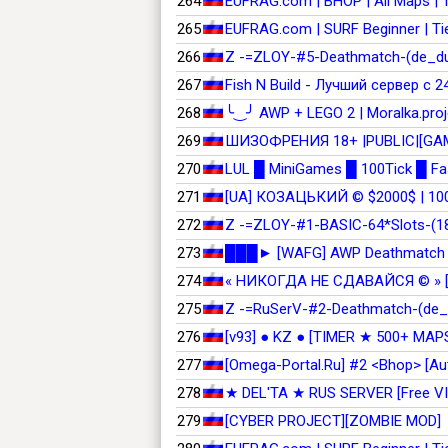
264
EUFRAG.com | BHOP | All Maps | 
265
EUFRAG.com | SURF Beginner | Tie
266
267
Fish N Build - Лучший сервер с 24
268
╰‿╯ AWP + LEGO 2 | Moralka.proj
269
ШИЗОФРЕНИЯ 18+ |PUBLIC|[GAM
270
271
[UA] КОЗАЦЬКИЙ © $2000$ | 10
272
Z -=ZLOY-#1-BASIC-64*Slots-(
273
███► [WAFG] AWP Deathmatch
274
« НИКОГДА НЕ СДАВАЙСЯ © » [
275
276
[v93] ● KZ ● [TIMER ★ 500+ MAP
277
278
★ DEL'TA ★ RUS SERVER [Free VI
279
[CYBER PROJECT][ZOMBIE MOD]