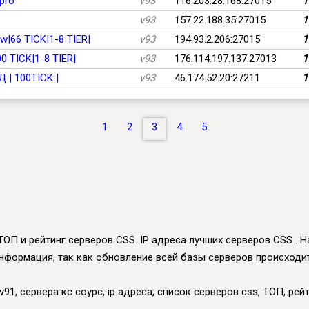
pro
v93
116.203.28.168:27015
1
v93
157.22.188.35:27015
1
w|66 TICK|1-8 TIER|
v93
194.93.2.206:27015
1
00 TICK|1-8 TIER|
v93
176.114.197.137:27013
1
 | 100TICK |
v93
46.174.52.20:27211
1
1
2
3
4
5
ТОП и рейтинг серверов CSS. IP адреса лучших серверов CSS . На
нформация, так как обновление всей базы серверов происходит 
91, сервера кс соурс, ip адреса, список серверов css, ТОП, рейт