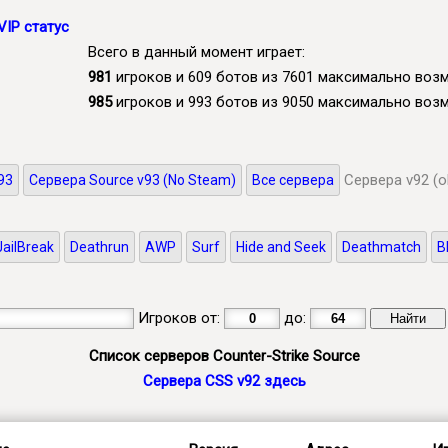
VIP статус
Всего в данный момент играет:
981
игроков и 609 ботов из 7601 максимально во
985
игроков и 993 ботов из 9050 максимально во
Сервера v92 (o
93
Сервера Source v93 (No Steam)
Все сервера
JailBreak
Deathrun
AWP
Surf
Hide and Seek
Deathmatch
B
Игроков от:
до:
Список серверов Counter-Strike Source
Сервера CSS v92 здесь