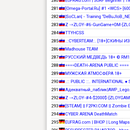
280
EUFRAG.com | SURF Beginner | Tie
281
[Omega-Portal.Ru] #1 <WCS> [600 
282
¦SoCLan¦ - Training “DeBuJIoB_N
283
Z -=ZLOY-#6-GunGame+DM-[ZL
284
TTYHCSS
285
..::CYBERTEAM::.. [18+]СКИНЫ ИЗ
286
Madhouse TEAM
287
РУССКИЙ МЕДВЕДЬ 18+ © RM1
288
====DEATH-ARENA PUBLIC ====
289
МУЖСКАЯ АТМОСФЕРА 18+
290
..::: PUBLIC :::.. INTERNATIONAL ●
291
Адекватный_паблик|AWP_Lego_
292
Z -=ZLOY-#4-$2000$-[ZLOYGAM
293
[STEAM] || F2PKI.COM || Zombie 
294
CYBER ARENA DeathMatch
295
EUFRAG.com | BHOP | Long Maps 