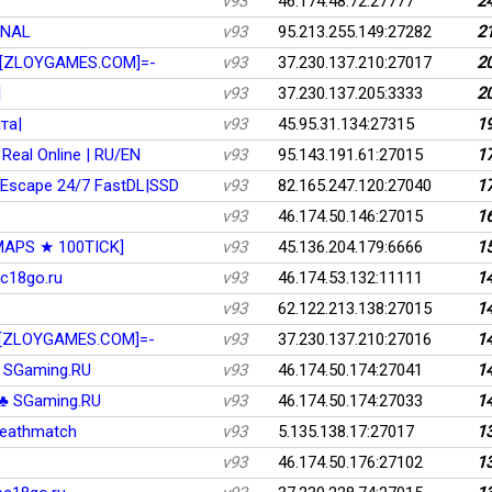
v93
46.174.48.72:27777
2
ONAL
v93
95.213.255.149:27282
2
)-[ZLOYGAMES.COM]=-
v93
37.230.137.210:27017
2
]
v93
37.230.137.205:3333
2
та|
v93
45.95.31.134:27315
1
Real Online | RU/EN
v93
95.143.191.61:27015
1
Escape 24/7 FastDL|SSD
v93
82.165.247.120:27040
1
v93
46.174.50.146:27015
1
 MAPS ★ 100TICK]
v93
45.136.204.179:6666
1
c18go.ru
v93
46.174.53.132:11111
1
v93
62.122.213.138:27015
1
-[ZLOYGAMES.COM]=-
v93
37.230.137.210:27016
1
SGaming.RU
v93
46.174.50.174:27041
1
️ SGaming.RU
v93
46.174.50.174:27033
1
eathmatch
v93
5.135.138.17:27017
1
v93
46.174.50.176:27102
1