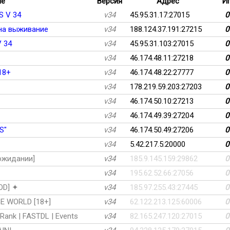
ие
Версия
Адрес
И
 V 34
v34
45.95.31.17:27015
0
г на выживание
v34
188.124.37.191:27215
0
 34
v34
45.95.31.103:27015
0
v34
46.174.48.11:27218
0
18+
v34
46.174.48.22:27777
0
v34
178.219.59.203:27203
0
v34
46.174.50.10:27213
0
v34
46.174.49.39:27204
0
S"
v34
46.174.50.49:27206
0
v34
5.42.217.5:20000
0
 ожидании]
v34
185.9.145.159:29862
0
v34
195.62.52.66:27056
0
OD] ✦
v34
185.97.255.43:27445
0
E WORLD [18+]
v34
62.122.213.125:60006
0
 Rank | FASTDL | Events
v34
82.165.247.120:27015
0