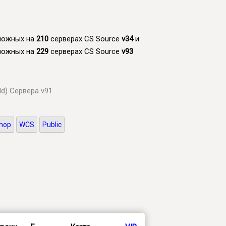
зможных на
210
серверах CS Source
v34
и
зможных на
229
серверах CS Source
v93
ld)
Сервера v91
hop
WCS
Public