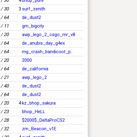
/ 30
4
bhop_pure
/ 30
3
surf_zenith
/ 64
de_dust2
/ 11
gm_bigcity
/ 20
awp_lego_2_csgo_mr_v8
/ 64
de_anubis_day_g4ex
/ 64
mg_crash_bandicoot_p..
/ 20
2000
/ 64
de_california
/ 21
awp_lego_2
/ 40
de_dust2
/ 64
de_dust2
/ 20
4
kz_bhop_sakura
/ 23
bhop_HeLL
/ 28
$2000$_DeltaProCS2
/ 32
zm_Beacon_v1E