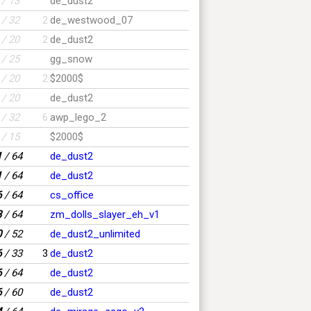
/ 13
de_dust2
/ 32
2
de_westwood_07
/ 20
2
de_dust2
/ 25
gg_snow
/ 20
2
$2000$
/ 20
de_dust2
/ 32
6
awp_lego_2
/ 15
$2000$
1
/ 64
de_dust2
1
/ 64
de_dust2
6
/ 64
cs_office
3
/ 64
zm_dolls_slayer_eh_v1
0
/ 52
de_dust2_unlimited
6
/ 33
3
de_dust2
6
/ 64
de_dust2
6
/ 60
de_dust2