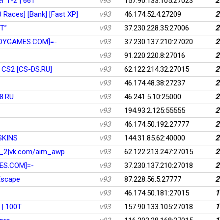
r 1-2 | 66T
v93
157.90.133.105:27023
2
Races] [Bank] [Fast XP]
v93
46.174.52.4:27209
2
ET”
v93
37.230.228.35:27006
2
OYGAMES.COM]=-
v93
37.230.137.210:27020
2
v93
91.220.220.8:27016
2
 CS2 [CS-DS.RU]
v93
62.122.214.32:27015
2
v93
46.174.48.38:27237
2
8.RU
v93
46.241.5.10:25000
2
v93
194.93.2.125:55555
2
v93
46.174.50.192:27777
2
 SKINS
v93
144.31.85.62:40000
2
2|vk.com/aim_awp
v93
62.122.213.247:27015
2
ES.COM]=-
v93
37.230.137.210:27018
2
Escape
v93
87.228.56.5:27777
2
v93
46.174.50.181:27015
1
| 100T
v93
157.90.133.105:27018
1