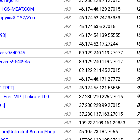
bc18go.ru
v93
37.230.228.74:27015
1
 | CS-MEAT.COM
v93
46.174.48.129:27015
1
 оружий CS2/Zeu
v93
46.174.52.247:33333
1
v93
46.174.53.6:27015
1
93]
v93
46.174.54.139:55555
1
v93
46.174.52.17:27244
1
er v9540945
v93
89.179.240.119:27077
1
erver v9540945
v93
89.179.240.119:27017
1
v93
62.122.214.45:27015
1
v93
46.174.48.171:27772
9
P FREE]
v93
46.174.55.121:55555
9
 Free VIP | tickrate 100..
v93
37.230.210.226:27015
9
 ;]
v93
37.230.228.99:27015
8
v93
37.230.137.163:27015
7
v93
109.237.109.161:29883
7
team|Unlimited Ammo|Shop
v93
46.105.73.18:27065
7