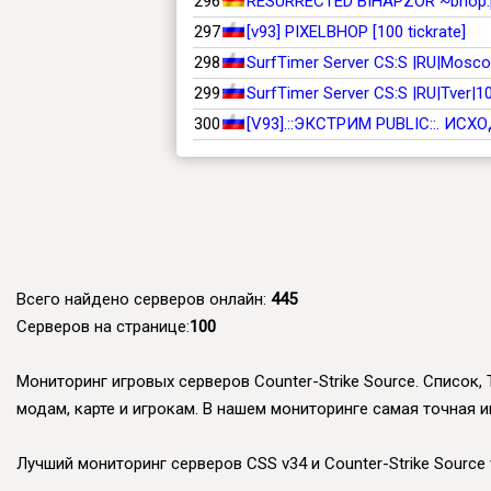
296
RESURRECTED BIHAPZOR ~bhop.
297
[v93] PIXELBHOP [100 tickrate]
298
SurfTimer Server CS:S |RU|Mosco
299
SurfTimer Server CS:S |RU|Tver|1
300
[V93].::ЭКСТРИМ PUBLIC::. ИСХОД
Всего найдено серверов онлайн:
445
Серверов на странице:
100
Мониторинг игровых серверов Counter-Strike Source. Список, 
модам, карте и игрокам. В нашем мониторинге самая точная и
Лучший мониторинг серверов CSS v34 и Counter-Strike Source v