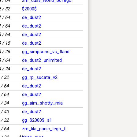
3
/ 64
zm_dust_world_bc18go..
2
/ 32
$2000$
1
/ 64
de_dust2
1
/ 64
de_dust2
0
/ 64
de_dust2
0
/ 15
de_dust2
0
/ 26
gg_simpsons_vs_fland..
0
/ 64
de_dust2_unlimited
0
/ 24
de_dust2
/ 32
gg_rp_sucata_v2
/ 64
de_dust2
/ 64
de_dust2
/ 34
gg_aim_shotty_mia
/ 40
de_dust2
/ 32
gg_$2000$_s1
/ 64
zm_lila_panic_lego_f..