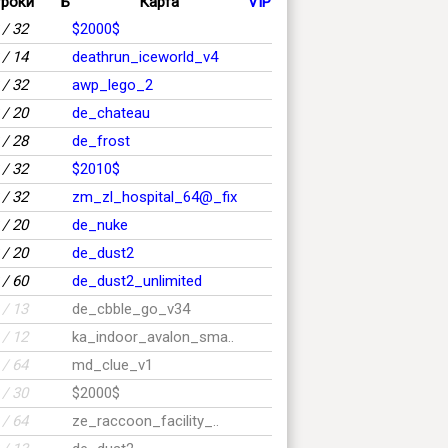
гроки
Б
Карта
VIP
/ 32
$2000$
/ 14
deathrun_iceworld_v4
/ 32
awp_lego_2
/ 20
de_chateau
/ 28
de_frost
/ 32
$2010$
/ 32
zm_zl_hospital_64@_fix
/ 20
de_nuke
/ 20
de_dust2
/ 60
de_dust2_unlimited
/ 13
de_cbble_go_v34
/ 12
ka_indoor_avalon_sma..
/ 64
md_clue_v1
/ 30
$2000$
/ 64
ze_raccoon_facility_..