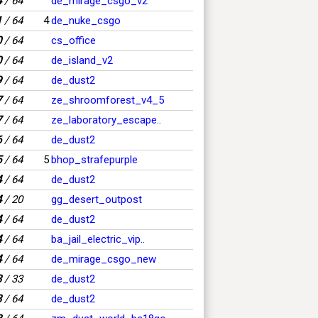
4
/ 64
de_mirage_csgo_v2
1
/ 64
4
de_nuke_csgo
0
/ 64
cs_office
0
/ 64
de_island_v2
9
/ 64
de_dust2
7
/ 64
ze_shroomforest_v4_5
7
/ 64
ze_laboratory_escape..
6
/ 64
de_dust2
5
/ 64
5
bhop_strafepurple
4
/ 64
de_dust2
4
/ 20
gg_desert_outpost
4
/ 64
de_dust2
4
/ 64
ba_jail_electric_vip..
4
/ 64
de_mirage_csgo_new
3
/ 33
de_dust2
3
/ 64
de_dust2