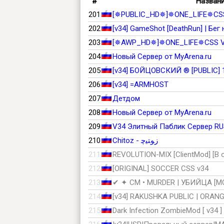
#
Назван
201
[✵PUBLIC_HD✵]✵ONE_LIFE✵CSS
202
[v34] GameShot [DeathRun] | Бе
203
[✵AWP_HD✵]✵ONE_LIFE✵CSS V
204
Новый Сервер от MyArena.ru
205
[v34] БОЙЦОВСКИЙ ® [PUBLIC] 
206
[v34] =ARMHOST
207
Детдом
208
Новый Сервер от MyArena.ru
209
V34 Элитный Паблик Сервер RU
210
Chitoz - ﺯﻮﺘﯿﭼ
211
REVOLUTION-MIX [ClientMod] [В
212
[ORIGINAL] SOCCER CSS v34
213
✔ ✦ CM • MURDER | УБИЙЦА [M
214
[v34] RAKUSHKA PUBLIC | ORANG
215
Dark Infection ZombieMod [ v34 ]