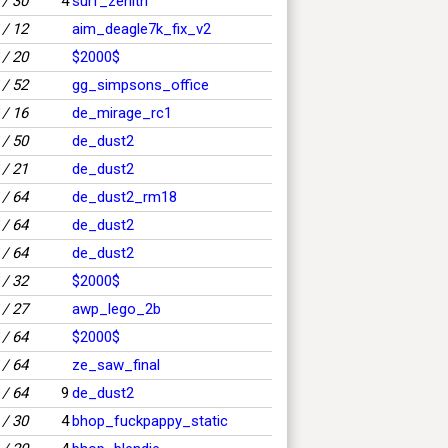
/ 30
4
surf_zenith
/ 12
aim_deagle7k_fix_v2
/ 20
$2000$
/ 52
gg_simpsons_office
/ 16
de_mirage_rc1
/ 50
de_dust2
/ 21
de_dust2
/ 64
de_dust2_rm18
/ 64
de_dust2
/ 64
de_dust2
/ 32
$2000$
/ 27
awp_lego_2b
/ 64
$2000$
/ 64
ze_saw_final
/ 64
9
de_dust2
/ 30
4
bhop_fuckpappy_static