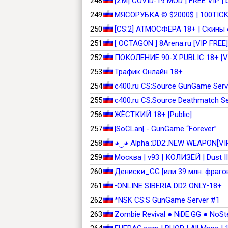
248
[ZM] COVID-19 MOD | FREE VIP | 
249
МЯСОРУБКА © $2000$ | 100TICK
250
[CS:2] АТМОСФЕРА 18+ | Скины
251
[ OCTAGON ] 8Arena.ru [VIP FREE]
252
ПОКОЛЕНИЕ 90-Х PUBLIC 18+ [V
253
Трафик Онлайн 18+
254
c400.ru CS:Source GunGame Serv
255
c400.ru CS:Source Deathmatch S
256
ЖЁСТКИЙ 18+ [Public]
257
¦SoCLan¦ - GunGame “Forever”
258
◕‿◕ Alpha.:DD2:.NEW WEAPON[VI
259
Москва | v93 | КОЛИЗЕЙ | Dust II |
260
Дениски_GG [или 39 млн. фрагов
261
•ONLINE SIBERIA DD2 ONLY•18+
262
*NSK CS:S GunGame Server #1
263
Zombie Revival ● NiDE.GG ● NoS