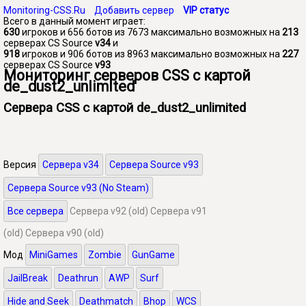
Monitoring-CSS.Ru
Добавить сервер
VIP статус
Всего в данный момент играет:
630
игроков и 656 ботов из 7673 максимально возможных на
213
серверах CS Source
v34
и
918
игроков и 906 ботов из 8963 максимально возможных на
227
серверах CS Source
v93
Мониторинг серверов CSS с картой
de_dust2_unlimited
Сервера CSS с картой de_dust2_unlimited
Версия
Сервера v34
Сервера Source v93
Сервера Source v93 (No Steam)
Все сервера
Сервера v92 (old)
Сервера v91
(old)
Сервера v90 (old)
Мод
MiniGames
Zombie
GunGame
JailBreak
Deathrun
AWP
Surf
Hide and Seek
Deathmatch
Bhop
WCS