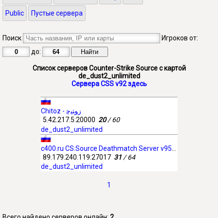
Public
Пустые сервера
Поиск
Игроков от:
до:
Список серверов Counter-Strike Source с картой
de_dust2_unlimited
Сервера CSS v92 здесь
Chitoz - ﺯﻮﺘﯿﭼ
5.42.217.5:20000
20
/ 60
de_dust2_unlimited
c400.ru CS:Source Deathmatch Server v9540945
89.179.240.119:27017
31
/ 64
de_dust2_unlimited
1
Всего найдено серверов онлайн:
2