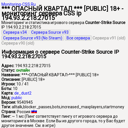
Monitoring-CSS.Ru
*** ОПАСНЫЙ КВАРТАЛ *** [PUBLIC] 18+ -
мониторинг сервера CSS ip
194.93.2.218:27015
Мониторинг и статистика игрового сервера
Counter-Strike Source
IP 194.93.2.218:27015
Сервера v34
Сервера Source v93
Сервера Source v93 (No Steam)
Все сервера
Сервера v91 (old)
Сервера v90 (old)
Информация о сервере Counter-Strike Source IP
194.93.2.218:27015
Адрес:
194.93.2.218:27015
Статус:
онлайн
Название:
***•ОПАСНЫЙ КВАРТАЛ•*** [PUBLIC] 18+
Описание:
[PUBLIC] 18+
Игроки:
10 / 41
Боты:
10
Карта:
de_dust2
Мод:
public
Версия:
9540945
Тэги:
alltalk,blocker_passes,bots,increased_maxplayers,startmoney
Страна:
Россия
Пинг:
~ 1 мс
(Пинг сответствует пингу от игрового сервера до
мониторинга в Москве. Если Вы из другого города, то у Вас будет
другое значение. См. в игре)