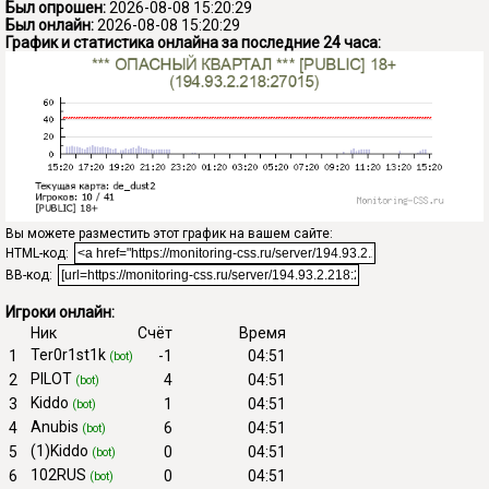
Был опрошен:
2026-08-08 15:20:29
Был онлайн:
2026-08-08 15:20:29
График и статистика онлайна за последние 24 часа:
Вы можете разместить этот график на вашем сайте:
HTML-код:
BB-код:
Игроки онлайн:
Ник
Счёт
Время
Ter0r1st1k
1
-1
04:51
(bot)
PILOT
2
4
04:51
(bot)
Kiddo
3
1
04:51
(bot)
Anubis
4
6
04:51
(bot)
(1)Kiddo
5
0
04:51
(bot)
102RUS
6
0
04:51
(bot)