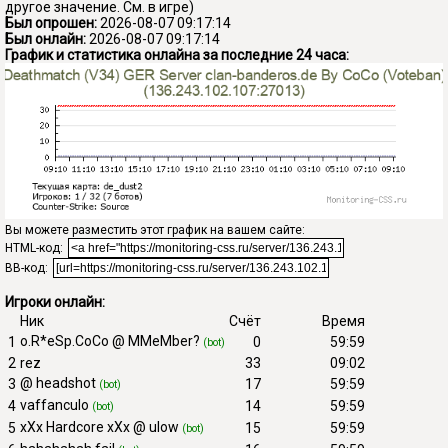
другое значение. См. в игре)
Был опрошен:
2026-08-07 09:17:14
Был онлайн:
2026-08-07 09:17:14
График и статистика онлайна за последние 24 часа:
Вы можете разместить этот график на вашем сайте:
HTML-код:
BB-код:
Игроки онлайн:
Ник
Счёт
Время
o.R*eSp.CoCo @ MMeMber?
1
0
59:59
(bot)
2
rez
33
09:02
@ headshot
3
17
59:59
(bot)
vaffanculo
4
14
59:59
(bot)
xXx Hardcore xXx @ ulow
5
15
59:59
(bot)