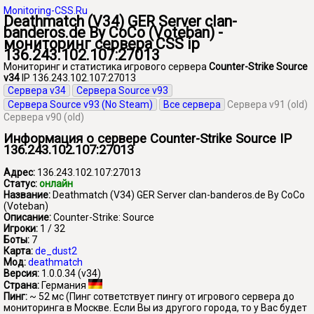
Monitoring-CSS.Ru
Deathmatch (V34) GER Server clan-
banderos.de By CoCo (Voteban) -
мониторинг сервера CSS ip
136.243.102.107:27013
Мониторинг и статистика игрового сервера
Counter-Strike Source
v34
IP 136.243.102.107:27013
Сервера v34
Сервера Source v93
Сервера Source v93 (No Steam)
Все сервера
Сервера v91 (old)
Сервера v90 (old)
Информация о сервере Counter-Strike Source IP
136.243.102.107:27013
Адрес:
136.243.102.107:27013
Статус:
онлайн
Название:
Deathmatch (V34) GER Server clan-banderos.de By CoCo
(Voteban)
Описание:
Counter-Strike: Source
Игроки:
1 / 32
Боты:
7
Карта:
de_dust2
Мод:
deathmatch
Версия:
1.0.0.34 (v34)
Страна:
Германия
Пинг:
~ 52 мс
(Пинг сответствует пингу от игрового сервера до
мониторинга в Москве. Если Вы из другого города, то у Вас будет