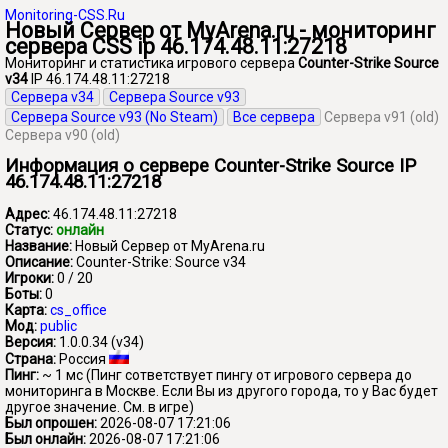
Monitoring-CSS.Ru
Новый Сервер от MyArena.ru - мониторинг
сервера CSS ip 46.174.48.11:27218
Мониторинг и статистика игрового сервера
Counter-Strike Source
v34
IP 46.174.48.11:27218
Сервера v34
Сервера Source v93
Сервера Source v93 (No Steam)
Все сервера
Сервера v91 (old)
Сервера v90 (old)
Информация о сервере Counter-Strike Source IP
46.174.48.11:27218
Адрес:
46.174.48.11:27218
Статус:
онлайн
Название:
Новый Сервер от MyArena.ru
Описание:
Counter-Strike: Source v34
Игроки:
0 / 20
Боты:
0
Карта:
cs_office
Мод:
public
Версия:
1.0.0.34 (v34)
Страна:
Россия
Пинг:
~ 1 мс
(Пинг сответствует пингу от игрового сервера до
мониторинга в Москве. Если Вы из другого города, то у Вас будет
другое значение. См. в игре)
Был опрошен:
2026-08-07 17:21:06
Был онлайн:
2026-08-07 17:21:06