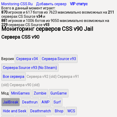
Monitoring-CSS.Ru
Добавить сервер
VIP статус
Всего в данный момент играет:
870
игроков и 617 ботов из 7623 максимально возможных на
211
серверах CS Source
v34
и
881
игроков и 1006 ботов из 9050 максимально возможных на
229
серверах CS Source
v93
Мониторинг серверов CSS v90 Jail
Сервера CSS v90
Версия
Сервера v34
Сервера Source v93
Сервера Source v93 (No Steam)
Все сервера
Сервера v92 (old)
Сервера v91
(old)
Сервера v90 (old)
Мод
MiniGames
Zombie
GunGame
JailBreak
Deathrun
AWP
Surf
Hide and Seek
Deathmatch
Bhop
WCS