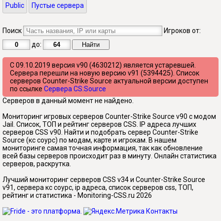
Public
Пустые сервера
Поиск
Игроков от:
до:
C 09.10.2019 версия v90 (4630212) является устаревшей.
Сервера перешли на новую версию v91 (5394425). Список
серверов Counter-Strike Source актуальной версии доступен
по ссылке
Сервера CS:Source
Серверов в данный момент не найдено.
Мониторинг игровых серверов Counter-Strike Source v90 с модом
Jail. Список, ТОП и рейтинг серверов CSS. IP адреса лучших
серверов CSS v90. Найти и подобрать сервер Counter-Strike
Source (кс соурс) по модам, карте и игрокам. В нашем
мониторинге самая точная информация, так как обновление
всей базы серверов происходит раз в минуту. Онлайн статистика
серверов, раскрутка.
Лучший мониторинг серверов CSS v34 и Counter-Strike Source
v91, сервера кс соурс, ip адреса, список серверов css, ТОП,
рейтинг и статистика - Monitoring-CSS.ru 2026
Контакты