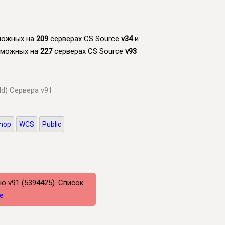
зможных на
209
серверах CS Source
v34
и
озможных на
227
серверах CS Source
v93
ld)
Сервера v91
hop
WCS
Public
ю v91 (5394425). Список
e