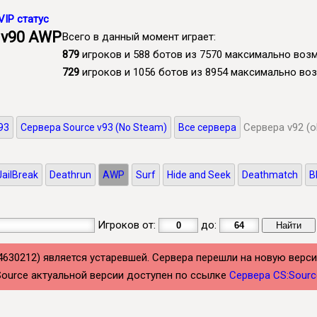
VIP статус
 v90 AWP
Всего в данный момент играет:
879
игроков и 588 ботов из 7570 максимально во
729
игроков и 1056 ботов из 8954 максимально в
Сервера v92 (o
93
Сервера Source v93 (No Steam)
Все сервера
JailBreak
Deathrun
AWP
Surf
Hide and Seek
Deathmatch
B
Игроков от:
до:
(4630212) является устаревшей. Сервера перешли на новую верси
 Source актуальной версии доступен по ссылке
Сервера CS:Sourc