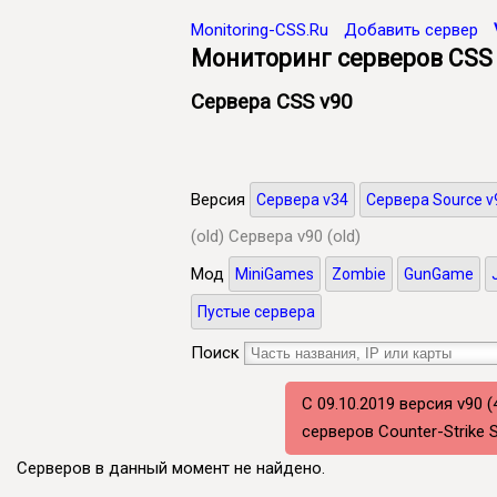
Monitoring-CSS.Ru
Добавить сервер
Мониторинг серверов CSS
Сервера CSS v90
Версия
Сервера v34
Сервера Source v
(old)
Сервера v90 (old)
Мод
MiniGames
Zombie
GunGame
Пустые сервера
Поиск
C 09.10.2019 версия v90 
серверов Counter-Strike
Серверов в данный момент не найдено.