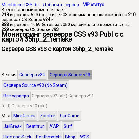
Monitoring-CSS.Ru
Добавить сервер
VIP статус
Всего в данный момент играет:
218
игроков и 693 ботов из 7603 максимально возможных на
210
серверах CS Source
v34
и
383
игроков и 1069 ботов из 9050 максимально возможных на
229
серверах CS Source
v93
Мониторинг серверов CSS v93 Public с
картой 35hp_2_remake
Сервера CSS v93 с картой 35hp_2_remake
Версия
Сервера v34
Сервера Source v93
Сервера Source v93 (No Steam)
Все сервера
Сервера v92 (old)
Сервера v91
(old)
Сервера v90 (old)
Мод
MiniGames
Zombie
GunGame
JailBreak
Deathrun
AWP
Surf
Hide and Seek
Deathmatch
Bhop
WCS