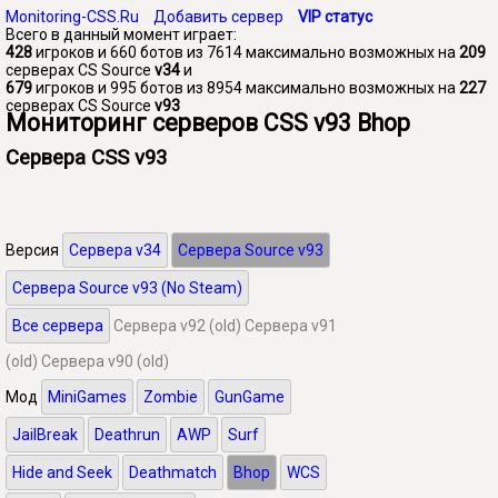
Monitoring-CSS.Ru
Добавить сервер
VIP статус
Всего в данный момент играет:
428
игроков и 660 ботов из 7614 максимально возможных на
209
серверах CS Source
v34
и
679
игроков и 995 ботов из 8954 максимально возможных на
227
серверах CS Source
v93
Мониторинг серверов CSS v93 Bhop
Сервера CSS v93
Версия
Сервера v34
Сервера Source v93
Сервера Source v93 (No Steam)
Все сервера
Сервера v92 (old)
Сервера v91
(old)
Сервера v90 (old)
Мод
MiniGames
Zombie
GunGame
JailBreak
Deathrun
AWP
Surf
Hide and Seek
Deathmatch
Bhop
WCS