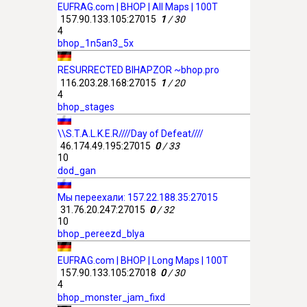
EUFRAG.com | BHOP | All Maps | 100T
157.90.133.105:27015
1
/ 30
4
bhop_1n5an3_5x
RESURRECTED BIHAPZOR ~bhop.pro
116.203.28.168:27015
1
/ 20
4
bhop_stages
\\S.T.A.L.K.E.R////Day of Defeat////
46.174.49.195:27015
0
/ 33
10
dod_gan
Мы переехали: 157.22.188.35:27015
31.76.20.247:27015
0
/ 32
10
bhop_pereezd_blya
EUFRAG.com | BHOP | Long Maps | 100T
157.90.133.105:27018
0
/ 30
4
bhop_monster_jam_fixd