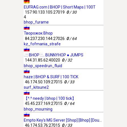
EUFRAG.com | BHOP | Short Maps | 100T
157.90.133.105:27019
0
/ 30
4
bhop_furame
Творожок Bhop
84.237.230.144:27026
0
/ 64
kz_fofmania_strafe
..::: BHOP :::.. BUNNYHOP ● JUMPS
144.31.85.62:40020
0
/ 32
bhop_speedrun_fluid
haze | BHOP & SURF | 100 TICK
46.174.50.109:27015
0
/ 33
surf_kitsune2
【^.^ needy | bhop | 100 tick】
45.45.237.169:27015
0
/ 64
bhop_mourning
Empto Key's MG Server [Shop] [Bhop] [Double-jump] [Timer] [VIP]
46.174.53.76:27015
0
/ 33