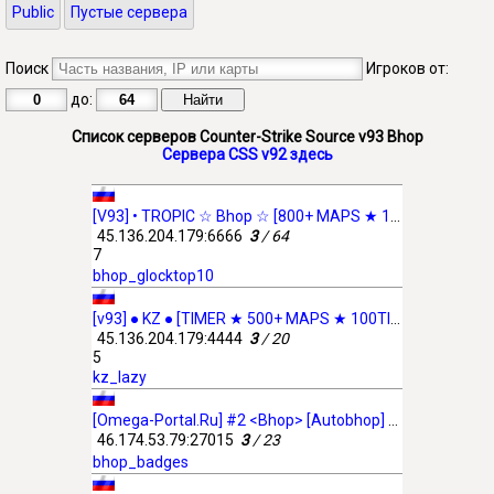
Public
Пустые сервера
Поиск
Игроков от:
до:
Список серверов Counter-Strike Source v93 Bhop
Сервера CSS v92 здесь
[V93] • TROPIC ☆ Bhop ☆ [800+ MAPS ★ 100TICK]
45.136.204.179:6666
3
/ 64
7
bhop_glocktop10
[v93] ● KZ ● [TIMER ★ 500+ MAPS ★ 100TICK]
45.136.204.179:4444
3
/ 20
5
kz_lazy
[Omega-Portal.Ru] #2 <Bhop> [Autobhop] [Timer] [Styles] [Ranks]
46.174.53.79:27015
3
/ 23
bhop_badges