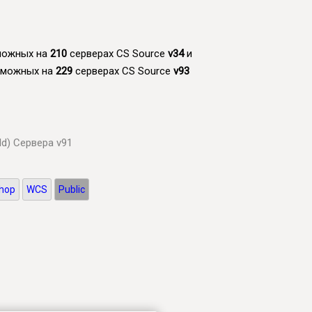
зможных на
210
серверах CS Source
v34
и
озможных на
229
серверах CS Source
v93
ld)
Сервера v91
hop
WCS
Public