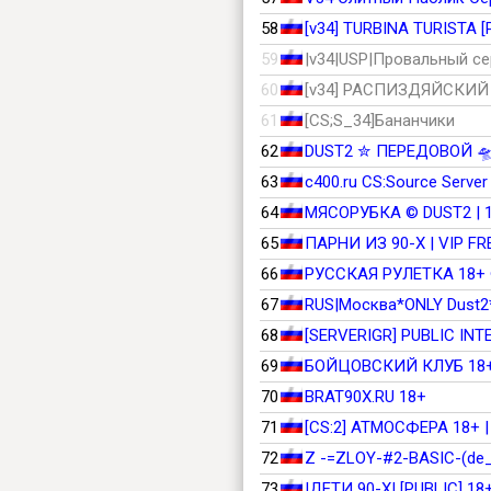
58
[v34] TURBINA TURISTA [P
59
|v34|USP|Провальный се
60
[v34] РАСПИЗДЯЙСКИЙ | 
61
[CS;S_34]Бананчики
62
DUST2 ✮ ПEPEДOBOЙ 🛸
63
64
МЯСОРУБКА © DUST2 | 1
65
ПАРНИ ИЗ 90-Х | VIP FR
66
РУССКАЯ РУЛЕТКА 18+ ©
67
RUS|Москва*ONLY Dust2
68
[SERVERIGR] PUBLIC IN
69
БОЙЦОВСКИЙ КЛУБ 18+ |
70
BRAT90X.RU 18+
71
[CS:2] АТМОСФЕРА 18+ 
72
Z -=ZLOY-#2-BASIC-(de
73
|ДЕТИ 90-X| [PUBLIC] 18