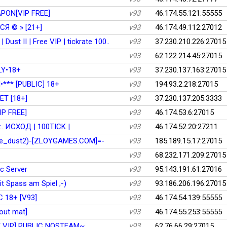
APON[VIP FREE]
v93
46.174.55.121:55555
Я © » [21+]
v93
46.174.49.112:27012
ust II | Free VIP | tickrate 100..
v93
37.230.210.226:27015
v93
62.122.214.45:27015
LY•18+
v93
37.230.137.163:27015
** [PUBLIC] 18+
v93
194.93.2.218:27015
Т [18+]
v93
37.230.137.205:3333
IP FREE]
v93
46.174.53.6:27015
:. ИСХОД | 100TICK |
v93
46.174.52.20:27211
de_dust2)-[ZLOYGAMES.COM]=-
v93
185.189.15.17:27015
v93
68.232.171.209:27015
c Server
v93
95.143.191.61:27016
t Spass am Spiel ;-)
v93
93.186.206.196:27015
 18+ [V93]
v93
46.174.54.139:55555
hout mat]
v93
46.174.55.253:55555
 VIP] PUBLIC NOSTEAM~
v93
62.76.66.29:27015