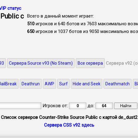
VIP статус
ublic с
Всего в данный момент играет:
510
игроков и 640 ботов из 7603 максимально во
650
игроков и 1037 ботов из 9050 максимально в
Сервера v92 (o
93
Сервера Source v93 (No Steam)
Все сервера
JailBreak
Deathrun
AWP
Surf
Hide and Seek
Deathmatch
B
Игроков от:
до:
Список серверов Counter-Strike Source Public с картой de_dust2
Сервера CSS v92 здесь