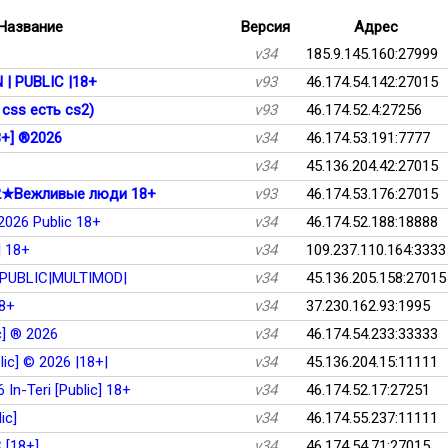
Название
Версия
Адрес
v34
185.9.145.160:27999
| PUBLIC |18+
v93
46.174.54.142:27015
css есть cs2)
v93
46.174.52.4:27256
8+] ®2026
v34
46.174.53.191:7777
v34
45.136.204.42:27015
2★Вежливые люди 18+
v93
46.174.53.176:27015
2026 Public 18+
v34
46.174.52.188:18888
 18+
v34
109.237.110.164:3333
|PUBLIC|MULTIMOD|
v34
45.136.205.158:27015
18+
v34
37.230.162.93:1995
ic] ® 2026
v34
46.174.54.233:33333
blic] © 2026 |18+|
v34
45.136.204.15:11111
n-Teri [Public] 18+
v34
46.174.52.17:27251
ic]
v34
46.174.55.237:11111
 [18+]
v34
46.174.54.71:27015