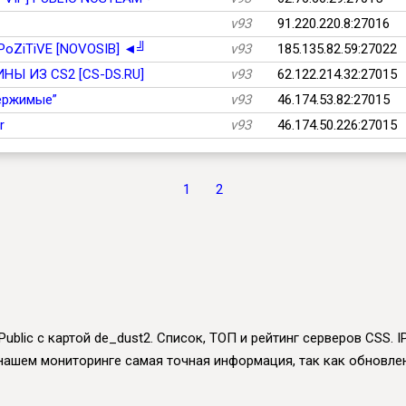
v93
91.220.220.8:27016
 PoZiTiVE [NOVOSIB] ◄╝
v93
185.135.82.59:27022
СКИНЫ ИЗ CS2 [CS-DS.RU]
v93
62.122.214.32:27015
держимые”
v93
46.174.53.82:27015
r
v93
46.174.50.226:27015
1
2
ublic с картой de_dust2. Список, ТОП и рейтинг серверов CSS. 
. В нашем мониторинге самая точная информация, так как обновл