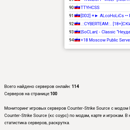
90
TTYHCSS
91
[DD2] ≡► ALсoHoLiCs ••
92
..::CYBERTEAM::.. [18+]
93
¦SoCLan¦ - Classic “Неу
94
+18 Moscow Public Serve
Всего найдено серверов онлайн:
114
Серверов на странице:
100
Мониторинг игровых серверов Counter-Strike Source с модом P
Counter-Strike Source (кс соурс) по модам, карте и игрокам
статистика серверов, раскрутка.