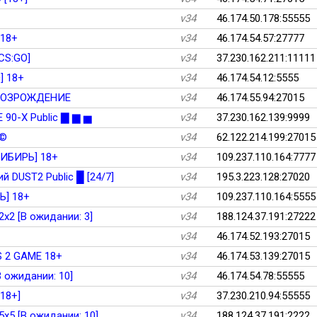
v34
46.174.50.178:55555
 18+
v34
46.174.54.57:27777
S:GO]
v34
37.230.162.211:11111
] 18+
v34
46.174.54.12:5555
 ВОЗРОЖДЕНИЕ
v34
46.174.55.94:27015
90-Х Public ▇ ▆ ▅
v34
37.230.162.139:9999
 ©
v34
62.122.214.199:27015
СИБИРЬ] 18+
v34
109.237.110.164:7777
й DUST2 Public █ [24/7]
v34
195.3.223.128:27020
Ь] 18+
v34
109.237.110.164:5555
2x2 [В ожидании: 3]
v34
188.124.37.191:27222
v34
46.174.52.193:27015
 CS 2 GAME 18+
v34
46.174.53.139:27015
[В ожидании: 10]
v34
46.174.54.78:55555
[18+]
v34
37.230.210.94:55555
5x5 [В ожидании: 10]
v34
188.124.37.191:2222