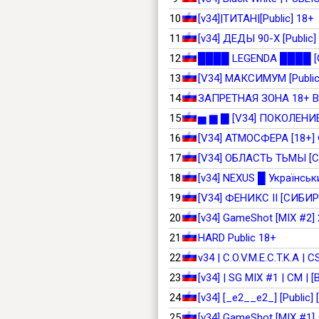
10
[v34]|ТИТАН|[Public] 18+
11
[v34] ДЕДЫ 90-Х [Public]
12
████ LEGENDA ████ [C
13
[V34] МАКСИМУМ [Public
14
ЗАПРЕТНАЯ ЗОНА 18+
15
▅ ▆ ▇ [V34] ПОКОЛЕНИЕ 
16
[V34] АТМОСФЕРА [18+]
17
[V34] ОБЛАСТЬ ТЬМЫ [
18
[v34] NEXUS █ Українськи
19
[V34] ФЕНИКС II [СИБИР
20
[v34] GameShot [MIX #2] 
21
HARD Public 18+
22
v34 | C.O.V.M.E.C.T.K.A |
23
[v34] | SG MIX #1 | CM | 
24
[v34] [_e2__e2_] [Public] 
25
[v34] GameShot [MIX #1] 