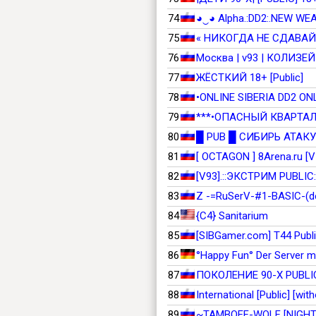
74
◕‿◕ Alpha.:DD2:.NEW WE
75
« НИКОГДА НЕ СДАВАЙС
76
Москва | v93 | КОЛИЗЕЙ | D
77
ЖЁСТКИЙ 18+ [Public]
78
•ONLINE SIBERIA DD2 ON
79
***•ОПАСНЫЙ КВАРТАЛ•*
80
█ PUB █ СИБИРЬ АТАКУЕ
81
[ OCTAGON ] 8Arena.ru [V
82
[V93].::ЭКСТРИМ PUBLIC:
83
Z -=RuSerV-#1-BASIC-(
84
{C4} Sanitarium
85
[SIBGamer.com] T44 Publi
86
°Happy Fun° Der Server mi
87
ПОКОЛЕНИЕ 90-Х PUBLIC
88
International [Public] [wit
89
~TAMBOFF-WOLF [NIGHT