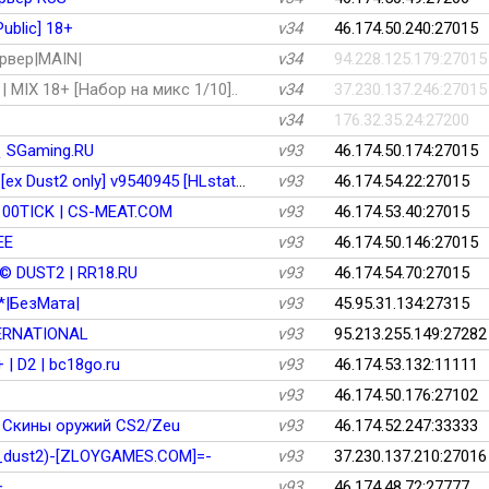
ublic] 18+
v34
46.174.50.240:27015
рвер|MAIN|
v34
94.228.125.179:27015
MIX 18+ [Набор на микс 1/10]..
v34
37.230.137.246:27015
v34
176.32.35.24:27200
 SGaming.RU
v93
46.174.50.174:27015
c400.ru CS:Source Server [ex Dust2 only] v9540945 [HLstatsX]
v93
46.174.54.22:27015
00TICK | CS-MEAT.COM
v93
46.174.53.40:27015
EE
v93
46.174.50.146:27015
 DUST2 | RR18.RU
v93
46.174.54.70:27015
*|БезМата|
v93
45.95.31.134:27315
TERNATIONAL
v93
95.213.255.149:27282
 D2 | bc18go.ru
v93
46.174.53.132:11111
v93
46.174.50.176:27102
| Скины оружий CS2/Zeu
v93
46.174.52.247:33333
_dust2)-[ZLOYGAMES.COM]=-
v93
37.230.137.210:27016
+
v93
46.174.48.72:27777