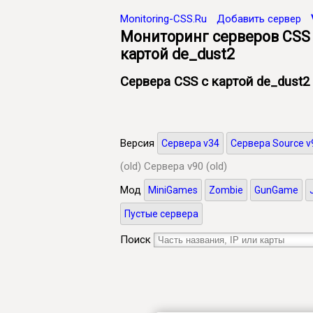
Monitoring-CSS.Ru
Добавить сервер
Мониторинг серверов CSS P
картой de_dust2
Сервера CSS с картой de_dust2
Версия
Сервера v34
Сервера Source v
(old)
Сервера v90 (old)
Мод
MiniGames
Zombie
GunGame
Пустые сервера
Поиск