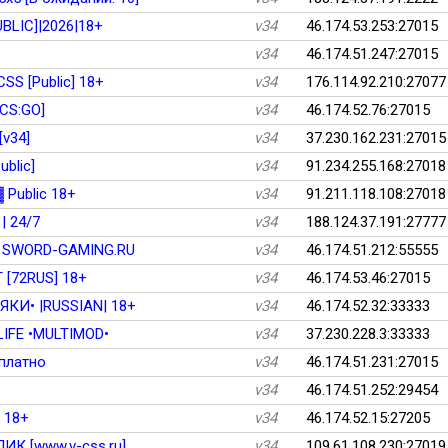
UBLIC]|2026|18+
v34
46.174.53.253:27015
v34
46.174.51.247:27015
SS [Public] 18+
v34
176.114.92.210:27077
[CS:GO]
v34
46.174.52.76:27015
[v34]
v34
37.230.162.231:27015
ublic]
v34
91.234.255.168:27018
Public 18+
v34
91.211.118.108:27018
| 24/7
v34
188.124.37.191:27777
 SWORD-GAMING.RU
v34
46.174.51.212:55555
 [72RUS] 18+
v34
46.174.53.46:27015
КИ• |RUSSIAN| 18+
v34
46.174.52.32:33333
IFE •MULTIMOD•
v34
37.230.228.3:33333
сплатно
v34
46.174.51.231:27015
v34
46.174.51.252:29454
] 18+
v34
46.174.52.15:27205
ИК [www.v-css.ru]
v34
109.61.108.230:27019