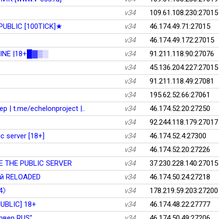
v34
109.61.108.230:27015
PUBLIC [100TICK]★
v34
46.174.49.71:27015
v34
46.174.49.172:27015
AINE |18+█▓▒░
v34
91.211.118.90:27076
v34
45.136.204.227:27015
v34
91.211.118.49:27081
v34
195.62.52.66:27061
 | t.me/echelonproject |..
v34
46.174.52.20:27250
v34
92.244.118.179:27017
c server [18+]
v34
46.174.52.4:27300
v34
46.174.52.20:27226
E THE PUBLIC SERVER
v34
37.230.228.140:27015
ой RELOADED
v34
46.174.50.24:27218
34》
v34
178.219.59.203:27200
UBLIC] 18+
v34
46.174.48.22:27777
рвер RUS"
v34
46.174.50.49:27206