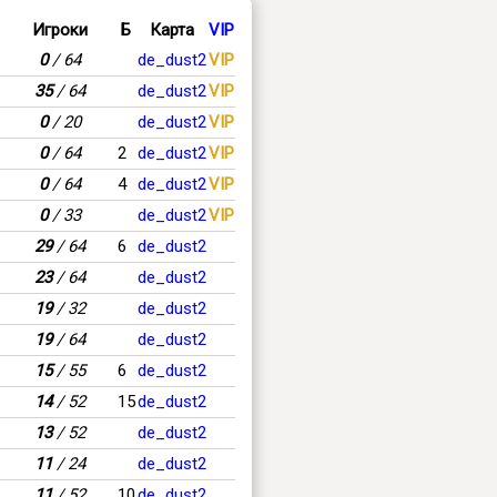
Игроки
Б
Карта
VIP
0
/ 64
de_dust2
VIP
35
/ 64
de_dust2
VIP
0
/ 20
de_dust2
VIP
0
/ 64
2
de_dust2
VIP
0
/ 64
4
de_dust2
VIP
0
/ 33
de_dust2
VIP
29
/ 64
6
de_dust2
23
/ 64
de_dust2
19
/ 32
de_dust2
19
/ 64
de_dust2
15
/ 55
6
de_dust2
14
/ 52
15
de_dust2
13
/ 52
de_dust2
11
/ 24
de_dust2
11
/ 52
10
de_dust2