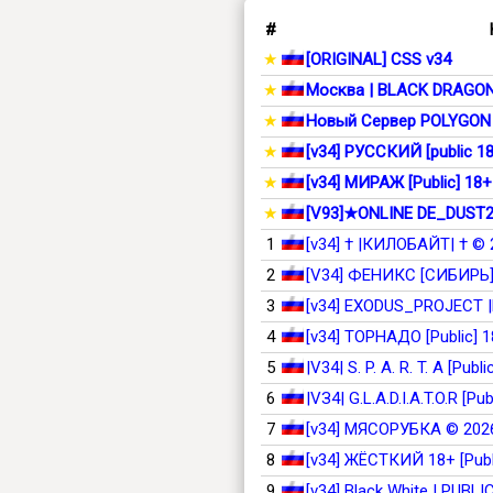
#
★
[ORIGINAL] CSS v34
★
Москва | BLACK DRAGON 
★
Новый Сервер POLYGON 
★
[v34] РУССКИЙ [public 1
★
[v34] МИРАЖ [Public] 18+
★
[V93]★ONLINE DE_DUST
1
[v34] † |КИЛОБАЙТ| † © 
2
[V34] ФЕНИКС [СИБИРЬ]
3
[v34] EXODUS_PROJECT 
4
[v34] ТОРНАДО [Public] 
5
|V34| S. P. A. R. T. A [Publ
6
|VЗ4| G.L.A.D.I.A.T.O.R [Pu
7
[v34] МЯСОРУБКА © 2026 I
8
[v34] ЖЁСТКИЙ 18+ [Publ
9
[v34] Black White | PUBLIC