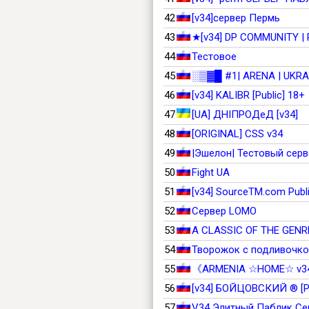
42
[v34]сервер Пермь
43
★[v34] DP COMMUNITY | 
44
Тестовое
45
░▒▓█ #1| ARENA | UKR
46
[v34] KALIBR [Public] 18+
47
[UA] ДНIПРОДеД [v34]
48
[ORIGINAL] CSS v34
49
|Эшелон| Тестовый сервер
50
Fight UA
51
[v34] SourceTM.com Publi
52
Сервер LOMO
53
A CLASSIC OF THE GENR
54
Творожок с подливочк
55
《ARMENIA ☆HOME☆ v
56
[v34] БОЙЦОВСКИЙ ® [P
57
V34 Элитный Паблик Се