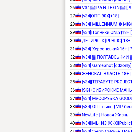
26
V34|亗|P.A.N.T.E.O.N|亗|[P
27
[v34]ОПГ-90Х[+18]
28
[v34] MILLENNIUM © MIGC
29
[v34]|ТопЧики|ONLY|18+|
30
ДЕТИ 90-X [PUBLIC] 18+ 
31
[v34] Херсонський 16+ [P
32
[v34] ▓ ПОЛТАВСЬКИЙ ▓ 
33
[v34] GameShot [dd2only] 
34
ЖЕНСКАЯ ВЛАСТЬ 18+ |
35
|v34|[TERABYTE PROJECT
36
[SG] •СИБИРСКИЕ МАНЬЯ
37
[v34] МЯСОРУБКА GOODL
38
|v34| ОПГ пыль | VIP бе
39
NewLife | Новая Жизнь
40
[v34]|МЫ ИЗ 90-Х|[Public
41
[v34]™perm СЕРВЕР ПАБЛ