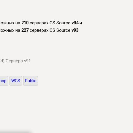
зможных на
210
серверах CS Source
v34
и
зможных на
227
серверах CS Source
v93
ld)
Сервера v91
hop
WCS
Public