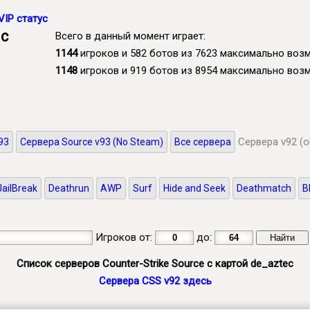
VIP статус
 с
Всего в данный момент играет:
1144
игроков и 582 ботов из 7623 максимально во
1148
игроков и 919 ботов из 8954 максимально во
Сервера v92 (o
93
Сервера Source v93 (No Steam)
Все сервера
JailBreak
Deathrun
AWP
Surf
Hide and Seek
Deathmatch
B
Игроков от:
до:
Список серверов Counter-Strike Source с картой de_aztec
Сервера CSS v92 здесь