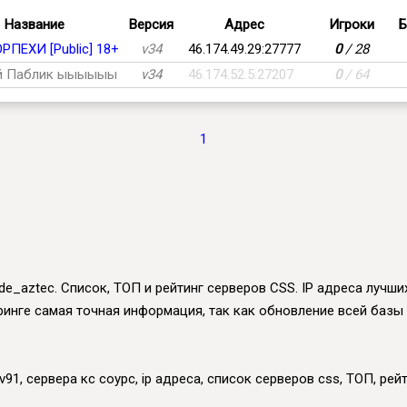
Название
Версия
Адрес
Игроки
Б
ОРПЕХИ [Public] 18+
v34
46.174.49.29:27777
0
/ 28
й Паблик ыыыыыы
v34
46.174.52.5:27207
0
/ 64
1
de_aztec. Список, ТОП и рейтинг серверов CSS. IP адреса лучших
оринге самая точная информация, так как обновление всей базы
91, сервера кс соурс, ip адреса, список серверов css, ТОП, рейт