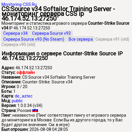
Monitoring-CSS.Ru
CS:Source v34 Softailor Training Server -
мониторинг сервера CSS ip
46.174.52.13:27250
Мониторинг и статистика игрового сервера
Counter-Strike Source
v34
IP 46.174.52.13:27250
Сервера v34
Сервера Source v93
Сервера Source v93 (No Steam)
Все сервера
Сервера v91 (old)
Сервера v90 (old)
Информация о сервере Counter-Strike Source IP
46.174.52.13:27250
Адрес:
46.174.52.13:27250
Статус:
оффлайн
Название:
CS:Source v34 Softailor Training Server
Описание:
Counter-Strike: Source v34
Игроки:
0 / 20
Боты:
1
Карта:
de_aztec
Мод:
public
Версия:
1.0.0.34 (v34)
Страна:
Россия
Пинг:
неизвестно
(Пинг сответствует пингу от игрового сервера
до мониторинга в Москве. Если Вы из другого города, то у Вас
будет другое значение. См. в игре)
Был опрошен:
2026-08-08 04:28:05