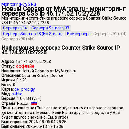
Monitoring-CSS.Ru
Новый Сервер от MyArena.ru - мониторинг
сервера CSS ip 46.174.52.10:27228
Мониторинг и статистика игрового сервера
Counter-Strike Source
v34
IP 46.174.52.10:27228
Сервера v34
Сервера Source v93
Сервера Source v93 (No Steam)
Все сервера
Сервера v91 (old)
Сервера v90 (old)
Информация о сервере Counter-Strike Source IP
46.174.52.10:27228
Адрес:
46.174.52.10:27228
Статус:
оффлайн
Название:
Новый Сервер от MyArena.ru
Описание:
Counter-Strike: Source
Игроки:
0 / 20
Боты:
0
Карта:
de_prodigy
Мод:
public
Версия:
1.0.0.34 (v34)
Страна:
Россия
Пинг:
неизвестно
(Пинг сответствует пингу от игрового сервера
до мониторинга в Москве. Если Вы из другого города, то у Вас
будет другое значение. См. в игре)
Был опрошен:
2026-08-06 04:28:25
Был онлайн:
2026-06-13 17:16:36