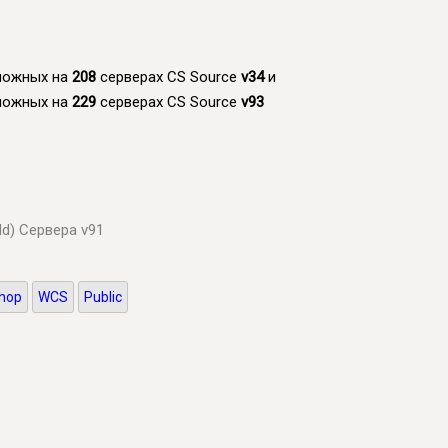
зможных на
208
серверах CS Source
v34
и
зможных на
229
серверах CS Source
v93
ld)
Сервера v91
hop
WCS
Public