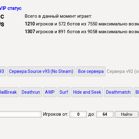
VIP статус
 с
Всего в данный момент играет:
9s
1210
игроков и 572 ботов из 7550 максимально во
1307
игроков и 891 ботов из 9058 максимально во
Сервера v92 (o
93
Сервера Source v93 (No Steam)
Все сервера
JailBreak
Deathrun
AWP
Surf
Hide and Seek
Deathmatch
B
Игроков от:
до: