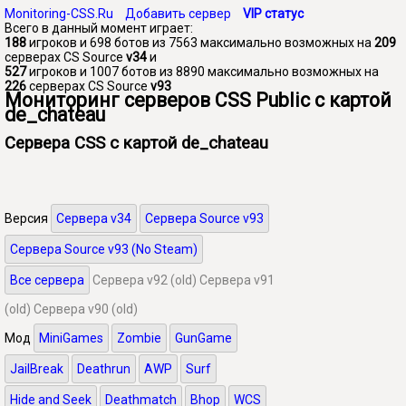
Monitoring-CSS.Ru
Добавить сервер
VIP статус
Всего в данный момент играет:
188
игроков и 698 ботов из 7563 максимально возможных на
209
серверах CS Source
v34
и
527
игроков и 1007 ботов из 8890 максимально возможных на
226
серверах CS Source
v93
Мониторинг серверов CSS Public с картой
de_chateau
Сервера CSS с картой de_chateau
Версия
Сервера v34
Сервера Source v93
Сервера Source v93 (No Steam)
Все сервера
Сервера v92 (old)
Сервера v91
(old)
Сервера v90 (old)
Мод
MiniGames
Zombie
GunGame
JailBreak
Deathrun
AWP
Surf
Hide and Seek
Deathmatch
Bhop
WCS