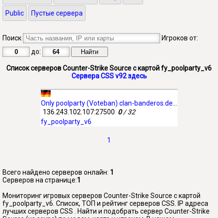
Public
Пустые сервера
Поиск
Игроков от:
до:
Список серверов Counter-Strike Source с картой fy_poolparty_v6
Сервера CSS v92 здесь
Only poolparty (Voteban) clan-banderos.de By CoCo
136.243.102.107:27500
0
/ 32
fy_poolparty_v6
1
Всего найдено серверов онлайн:
1
Серверов на странице:
1
Мониторинг игровых серверов Counter-Strike Source с картой
fy_poolparty_v6. Список, ТОП и рейтинг серверов CSS. IP адреса
лучших серверов CSS . Найти и подобрать сервер Counter-Strike