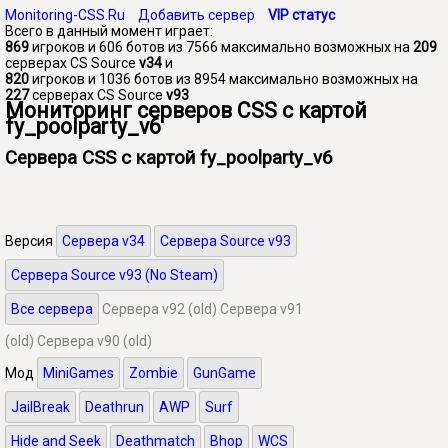
Monitoring-CSS.Ru
Добавить сервер
VIP статус
Всего в данный момент играет:
869
игроков и 606 ботов из 7566 максимально возможных на
209
серверах CS Source
v34
и
820
игроков и 1036 ботов из 8954 максимально возможных на
227
серверах CS Source
v93
Мониторинг серверов CSS с картой
fy_poolparty_v6
Сервера CSS с картой fy_poolparty_v6
Версия
Сервера v34
Сервера Source v93
Сервера Source v93 (No Steam)
Все сервера
Сервера v92 (old)
Сервера v91
(old)
Сервера v90 (old)
Мод
MiniGames
Zombie
GunGame
JailBreak
Deathrun
AWP
Surf
Hide and Seek
Deathmatch
Bhop
WCS