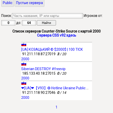
Public
Пустые сервера
Поиск
Игроков от:
до:
Список серверов Counter-Strike Source с картой 2000
Сервера CSS v92 здесь
[UA] КОЗАЦЬКИЙ © $2000$ | 100 TICK
91.211.118.87:27019
3
/ 20
2000
Siberian DESTROY #freevip
185.133.40.18:27015
0
/ 20
2000
❤[UA]❤【V93】✪ Hotline Ukraine Public 【18+】✪
91.211.118.90:27046
0
/ 14
2000
1