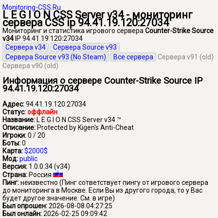
Monitoring-CSS.Ru
L E G I O N CSS Server v34 - мониторинг
сервера CSS ip 94.41.19.120:27034
Мониторинг и статистика игрового сервера
Counter-Strike Source
v34
IP 94.41.19.120:27034
Сервера v34
Сервера Source v93
Сервера Source v93 (No Steam)
Все сервера
Сервера v91 (old)
Сервера v90 (old)
Информация о сервере Counter-Strike Source IP
94.41.19.120:27034
Адрес:
94.41.19.120:27034
Статус:
оффлайн
Название:
L E G I O N CSS Server v34 ™
Описание:
Protected by Kigen's Anti-Cheat
Игроки:
0 / 20
Боты:
0
Карта:
$2000$
Мод:
public
Версия:
1.0.0.34 (v34)
Страна:
Россия
Пинг:
неизвестно
(Пинг сответствует пингу от игрового сервера
до мониторинга в Москве. Если Вы из другого города, то у Вас
будет другое значение. См. в игре)
Был опрошен:
2026-08-08 04:27:25
Был онлайн:
2026-02-25 09:09:42