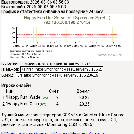
Был опрошен:
2026-08-06 08:56:03
Был онлайн:
2026-08-06 08:56:03
График и статистика онлайна за последние 24 часа:
Вы можете разместить этот график на вашем сайте:
HTML-код:
BB-код:
Игроки онлайн:
Ник
Счёт
Время
°Happy Fun° Wade
1
8
20:25
(bot)
°Happy Fun° Colin
2
4
20:25
(bot)
Лучший мониторинг серверов CSS v34 и Counter-Strike Source
v91, сервера кс соурс, ip адреса, список серверов css, ТОП,
рейтинг и статистика - Monitoring-CSS.ru 2026