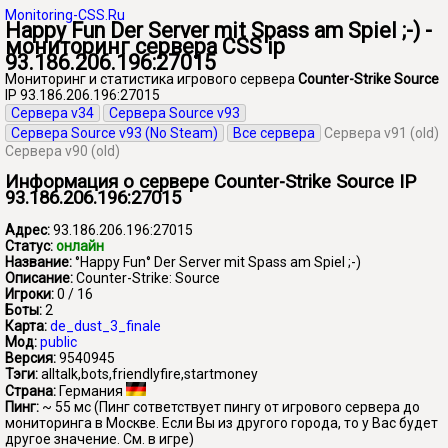
Monitoring-CSS.Ru
Happy Fun Der Server mit Spass am Spiel ;-) -
мониторинг сервера CSS ip
93.186.206.196:27015
Мониторинг и статистика игрового сервера
Counter-Strike Source
IP 93.186.206.196:27015
Сервера v34
Сервера Source v93
Сервера Source v93 (No Steam)
Все сервера
Сервера v91 (old)
Сервера v90 (old)
Информация о сервере Counter-Strike Source IP
93.186.206.196:27015
Адрес:
93.186.206.196:27015
Статус:
онлайн
Название:
°Happy Fun° Der Server mit Spass am Spiel ;-)
Описание:
Counter-Strike: Source
Игроки:
0 / 16
Боты:
2
Карта:
de_dust_3_finale
Мод:
public
Версия:
9540945
Тэги:
alltalk,bots,friendlyfire,startmoney
Страна:
Германия
Пинг:
~ 55 мс
(Пинг сответствует пингу от игрового сервера до
мониторинга в Москве. Если Вы из другого города, то у Вас будет
другое значение. См. в игре)