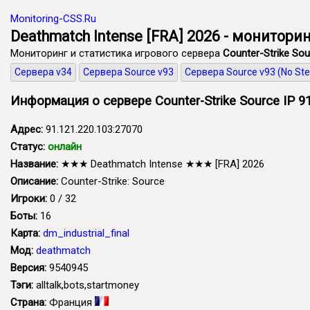
Monitoring-CSS.Ru
Deathmatch Intense [FRA] 2026 - мониторин
Мониторинг и статистика игрового сервера
Counter-Strike Sou
Сервера v34
Сервера Source v93
Сервера Source v93 (No St
Информация о сервере Counter-Strike Source IP 91
Адрес:
91.121.220.103:27070
Статус:
онлайн
Название:
★★★ Deathmatch Intense ★★★ [FRA] 2026
Описание:
Counter-Strike: Source
Игроки:
0 / 32
Боты:
16
Карта:
dm_industrial_final
Мод:
deathmatch
Версия:
9540945
Тэги:
alltalk,bots,startmoney
Страна:
Франция