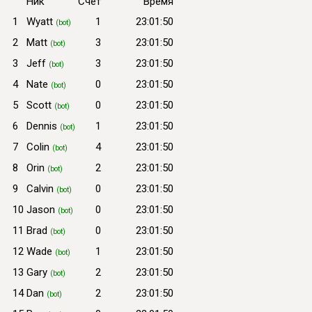
Ник
Счёт
Время
1
Wyatt
1
23:01:50
(bot)
2
Matt
3
23:01:50
(bot)
3
Jeff
3
23:01:50
(bot)
4
Nate
0
23:01:50
(bot)
5
Scott
0
23:01:50
(bot)
6
Dennis
1
23:01:50
(bot)
7
Colin
4
23:01:50
(bot)
8
Orin
2
23:01:50
(bot)
9
Calvin
0
23:01:50
(bot)
10
Jason
0
23:01:50
(bot)
11
Brad
0
23:01:50
(bot)
12
Wade
1
23:01:50
(bot)
13
Gary
2
23:01:50
(bot)
14
Dan
2
23:01:50
(bot)