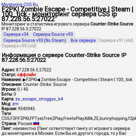
Monitoring-CSS.Ru
F2PKI Zombie Escape - Competitive | Steam |
100_tick - мониторинг сервера CSS ip
87.228.56.5:27022
Мониторинг и статистика игрового сервера
Counter-Strike Source
IP 87.228.56.5:27022
Сервера v34
Сервера Source v93
Сервера Source v93 (No Steam)
Все сервера
Сервера v91 (old)
Сервера v90 (old)
Информация о сервере Counter-Strike Source IP
87.228.56.5:27022
Адрес:
87.228.56.5:27022
Статус:
оффлайн
Название:
▶F2PKI◀ Zombie Escape - Competitive | Steam | 100_tick
Описание:
Counter-Strike: Source
Игроки:
0 / 40
Боты:
0
Карта:
ze_escape_stroggos_b4
Мод:
zm
Версия:
9540945
Тэги:
CSS,F2P,F2PKI,FPTyel,Free2Play,FreetoPlay,Killik,ZE,bunnyhopping,f2pk
Страна:
Россия
Пинг:
неизвестно
(Пинг сответствует пингу от игрового сервера
до мониторинга в Москве. Если Вы из другого города, то у Вас