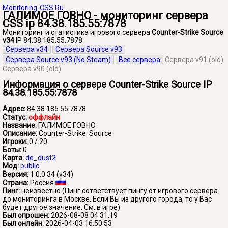
Monitoring-CSS.Ru
ГАЛИМОЕ ГОВНО - мониторинг сервера
CSS ip 84.38.185.55:7878
Мониторинг и статистика игрового сервера
Counter-Strike Source
v34
IP 84.38.185.55:7878
Сервера v34
Сервера Source v93
Сервера Source v93 (No Steam)
Все сервера
Сервера v91 (old)
Сервера v90 (old)
Информация о сервере Counter-Strike Source IP
84.38.185.55:7878
Адрес:
84.38.185.55:7878
Статус:
оффлайн
Название:
ГАЛИМОЕ ГОВНО
Описание:
Counter-Strike: Source
Игроки:
0 / 20
Боты:
0
Карта:
de_dust2
Мод:
public
Версия:
1.0.0.34 (v34)
Страна:
Россия
Пинг:
неизвестно
(Пинг сответствует пингу от игрового сервера
до мониторинга в Москве. Если Вы из другого города, то у Вас
будет другое значение. См. в игре)
Был опрошен:
2026-08-08 04:31:19
Был онлайн:
2026-04-03 16:50:53