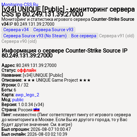
Monitoring-CSS.Ru
[v34] UNIQUE [Public] - мониторинг сервера
CSS ip 80.249.131.39:27000
Мониторинг и статистика игрового сервера
Counter-Strike Source
v34
IP 80.249.131.39:27000
Сервера v34
Сервера Source v93
Сервера Source v93 (No Steam)
Все сервера
Сервера v91 (old)
Сервера v90 (old)
Информация о сервере Counter-Strike Source IP
80.249.131.39:27000
Адрес:
80.249.131.39:27000
Статус:
оффлайн
Название:
[v34] UNIQUE [Public]
Описание:
★★★ UNIQUE Game Project ★★★
Игроки:
0 / 32
Боты:
6
Карта:
awp_lego_2
Мод:
public
Версия:
1.0.0.34 (v34)
Страна:
Россия
Пинг:
неизвестно
(Пинг сответствует пингу от игрового сервера
до мониторинга в Москве. Если Вы из другого города, то у Вас
будет другое значение. См. в игре)
Был опрошен:
2026-08-07 10:00:47
Был онлайн:
2026-08-03 02:10:39