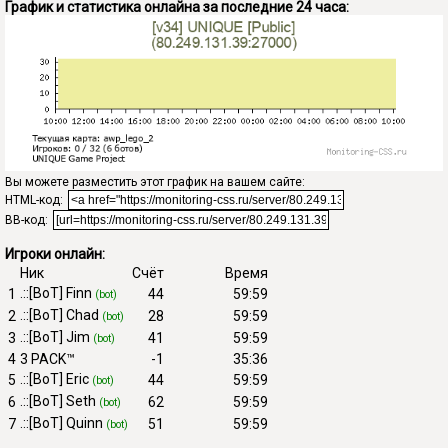
График и статистика онлайна за последние 24 часа:
Вы можете разместить этот график на вашем сайте:
HTML-код:
BB-код:
Игроки онлайн:
Ник
Счёт
Время
.::[BoT] Finn
1
44
59:59
(bot)
.::[BoT] Chad
2
28
59:59
(bot)
.::[BoT] Jim
3
41
59:59
(bot)
4
3 PACK™
-1
35:36
.::[BoT] Eric
5
44
59:59
(bot)
.::[BoT] Seth
6
62
59:59
(bot)
.::[BoT] Quinn
7
51
59:59
(bot)