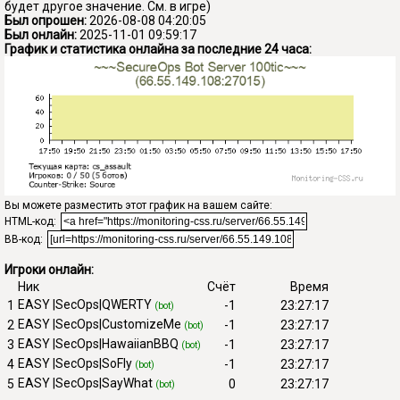
будет другое значение. См. в игре)
Был опрошен:
2026-08-08 04:20:05
Был онлайн:
2025-11-01 09:59:17
График и статистика онлайна за последние 24 часа:
Вы можете разместить этот график на вашем сайте:
HTML-код:
BB-код:
Игроки онлайн:
Ник
Счёт
Время
EASY |SecOps|QWERTY
1
-1
23:27:17
(bot)
EASY |SecOps|CustomizeMe
2
-1
23:27:17
(bot)
EASY |SecOps|HawaiianBBQ
3
-1
23:27:17
(bot)
EASY |SecOps|SoFly
4
-1
23:27:17
(bot)
EASY |SecOps|SayWhat
5
0
23:27:17
(bot)