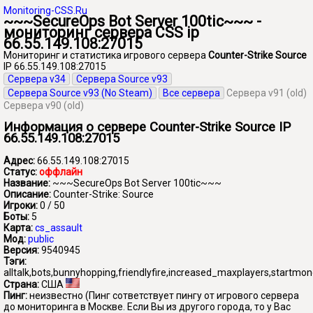
Monitoring-CSS.Ru
~~~SecureOps Bot Server 100tic~~~ -
мониторинг сервера CSS ip
66.55.149.108:27015
Мониторинг и статистика игрового сервера
Counter-Strike Source
IP 66.55.149.108:27015
Сервера v34
Сервера Source v93
Сервера Source v93 (No Steam)
Все сервера
Сервера v91 (old)
Сервера v90 (old)
Информация о сервере Counter-Strike Source IP
66.55.149.108:27015
Адрес:
66.55.149.108:27015
Статус:
оффлайн
Название:
~~~SecureOps Bot Server 100tic~~~
Описание:
Counter-Strike: Source
Игроки:
0 / 50
Боты:
5
Карта:
cs_assault
Мод:
public
Версия:
9540945
Тэги:
alltalk,bots,bunnyhopping,friendlyfire,increased_maxplayers,startmo
Страна:
США
Пинг:
неизвестно
(Пинг сответствует пингу от игрового сервера
до мониторинга в Москве. Если Вы из другого города, то у Вас