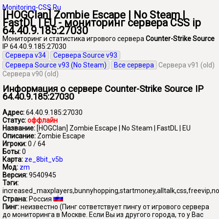
Monitoring-CSS.Ru
[HOGClan] Zombie Escape | No Steam |
FastDL | EU - мониторинг сервера CSS ip
64.40.9.185:27030
Мониторинг и статистика игрового сервера
Counter-Strike Source
IP 64.40.9.185:27030
Сервера v34
Сервера Source v93
Сервера Source v93 (No Steam)
Все сервера
Сервера v91 (old)
Сервера v90 (old)
Информация о сервере Counter-Strike Source IP
64.40.9.185:27030
Адрес:
64.40.9.185:27030
Статус:
оффлайн
Название:
[HOGClan] Zombie Escape | No Steam | FastDL | EU
Описание:
Zombie Escape
Игроки:
0 / 64
Боты:
0
Карта:
ze_8bit_v5b
Мод:
zm
Версия:
9540945
Тэги:
increased_maxplayers,bunnyhopping,startmoney,alltalk,css,freevip,no
Страна:
Россия
Пинг:
неизвестно
(Пинг сответствует пингу от игрового сервера
до мониторинга в Москве. Если Вы из другого города, то у Вас