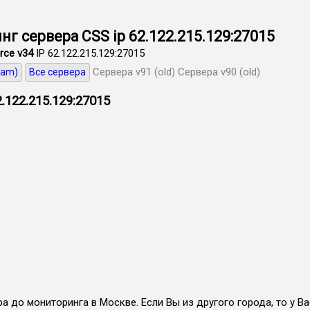
г сервера CSS ip 62.122.215.129:27015
rce v34
IP 62.122.215.129:27015
Сервера v91 (old)
Сервера v90 (old)
eam)
Все сервера
.122.215.129:27015
а до мониторинга в Москве. Если Вы из другого города, то у Вас