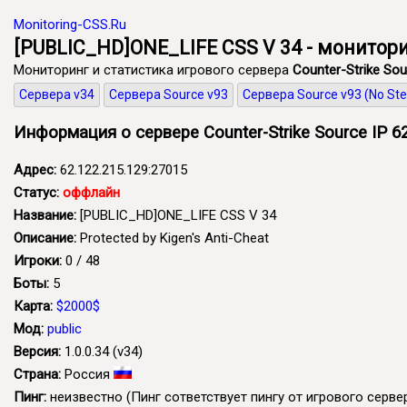
Monitoring-CSS.Ru
[PUBLIC_HD]ONE_LIFE CSS V 34 - мониторин
Мониторинг и статистика игрового сервера
Counter-Strike Sou
Сервера v34
Сервера Source v93
Сервера Source v93 (No St
Информация о сервере Counter-Strike Source IP 62
Адрес:
62.122.215.129:27015
Статус:
оффлайн
Название:
[PUBLIC_HD]ONE_LIFE CSS V 34
Описание:
Protected by Kigen's Anti-Cheat
Игроки:
0 / 48
Боты:
5
Карта:
$2000$
Мод:
public
Версия:
1.0.0.34 (v34)
Страна:
Россия
Пинг:
неизвестно
(Пинг сответствует пингу от игрового сервер