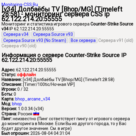
Monitoring-CSS.Ru
[v34] Долбаёбы TV [Bhop/MG] (Timeleft
28:58) - мониторинг сервера CSS ip
62.122.214.20:55555
Мониторинг и статистика игрового сервера
Counter-Strike Source
v34
IP 62.122.214.20:55555
Сервера v34
Сервера Source v93
Сервера Source v93 (No Steam)
Все сервера
Сервера v91 (old)
Сервера v90 (old)
Информация о сервере Counter-Strike Source IP
62.122.214.20:55555
Адрес:
62.122.214.20:55555
Статус:
оффлайн
Название:
[v34] Долбаёбы TV [Bhop/MG] (Timeleft 28:58)
Описание:
[Timer/100tic/Ночная VIP]
Игроки:
0 / 32
Боты:
0
Карта:
bhop_arcane_v34
Мод:
bhop
Версия:
1.0.0.34 (v34)
Страна:
Россия
Пинг:
неизвестно
(Пинг сответствует пингу от игрового сервера
до мониторинга в Москве. Если Вы из другого города, то у Вас
будет другое значение. См. в игре)
Был опрошен:
2026-08-04 04:31:04