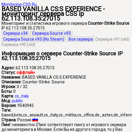
Monitoring-CSS.Ru
BASED VANILLA CS:S EXPERIENCE -
мониторинг сервера CSS ip
62.113.108.35:27015
Мониторинг и статистика игрового сервера
Counter-Strike Source
IP 62.113.108.35:27015
Сервера v34
Сервера Source v93
Сервера Source v93 (No Steam)
Все сервера
Сервера v91 (old)
Сервера v90 (old)
Информация о сервере Counter-Strike Source IP
62.113.108.35:27015
Адрес:
62.113.108.35:27015
Статус:
оффлайн
Название:
BASED VANILLA CS:S EXPERIENCE
Описание:
Counter-Strike: Source
Игроки:
0 / 32
Боты:
0
Карта:
cs_italy
Мод:
public
Версия:
9540945
Тэги:
based,bots,cs_assault,cs_italy,cs_militia,cs_office,de_aztec,de_infe
Страна:
Россия
Пинг:
неизвестно
(Пинг сответствует пингу от игрового сервера
до мониторинга в Москве. Если Вы из другого города, то у Вас