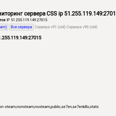
ниторинг сервера CSS ip 51.255.119.149:270
rce
IP 51.255.119.149:27015
Сервера v91 (old)
Сервера v90 (old)
eam)
Все сервера
.255.119.149:27015
on-steam,nonsteam,nosteam,public,se7en,se7enkills,stats