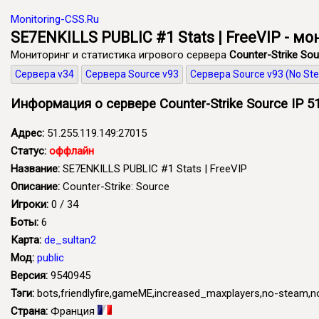
Monitoring-CSS.Ru
SE7ENKILLS PUBLIC #1 Stats | FreeVIP - мо
Мониторинг и статистика игрового сервера
Counter-Strike Sou
Сервера v34
Сервера Source v93
Сервера Source v93 (No St
Информация о сервере Counter-Strike Source IP 51
Адрес:
51.255.119.149:27015
Статус:
оффлайн
Название:
SE7ENKILLS PUBLIC #1 Stats | FreeVIP
Описание:
Counter-Strike: Source
Игроки:
0 / 34
Боты:
6
Карта:
de_sultan2
Мод:
public
Версия:
9540945
Тэги:
bots,friendlyfire,gameME,increased_maxplayers,no-steam,n
Страна:
Франция