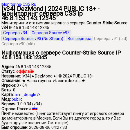
Monitoring-CSS.Ru
[v34] DezMond | 2024 PUBLIC 18+ -
мониторинг сервера CSS ip
46.8.153.143:12345
Мониторинг и статистика игрового сервера
Counter-Strike Source
v34
IP 46.8.153.143:12345
Сервера v34
Сервера Source v93
Сервера Source v93 (No Steam)
Все сервера
Сервера v91 (old)
Сервера v90 (old)
Информация о сервере Counter-Strike Source IP
46.8.153.143:12345
Адрес:
46.8.153.143:12345
Статус:
оффлайн
Название:
[v34] ● DezMond ● | © 2024 PUBLIC 18+
Описание:
★ Наша группа: vk.com/dezcss ★
Игроки:
0 / 64
Боты:
0
Карта:
aim_deagle7k
Мод:
public
Версия:
1.0.0.34 (v34)
Страна:
Россия
Пинг:
неизвестно
(Пинг сответствует пингу от игрового сервера
до мониторинга в Москве. Если Вы из другого города, то у Вас
будет другое значение. См. в игре)
Был опрошен:
2026-08-06 04:27:33