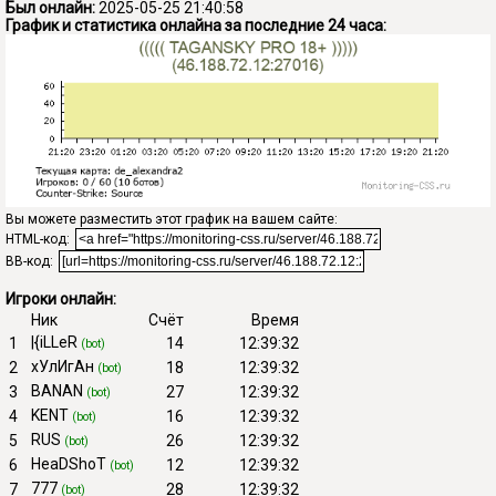
Был онлайн:
2025-05-25 21:40:58
График и статистика онлайна за последние 24 часа:
Вы можете разместить этот график на вашем сайте:
HTML-код:
BB-код:
Игроки онлайн:
Ник
Счёт
Время
|{iLLeR
1
14
12:39:32
(bot)
хУлИгАн
2
18
12:39:32
(bot)
BANAN
3
27
12:39:32
(bot)
KENT
4
16
12:39:32
(bot)
RUS
5
26
12:39:32
(bot)
HeaDShoT
6
12
12:39:32
(bot)
777
7
28
12:39:32
(bot)