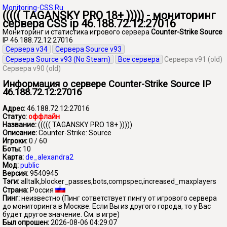
Monitoring-CSS.Ru
((((( TAGANSKY PRO 18+ ))))) - мониторинг
сервера CSS ip 46.188.72.12:27016
Мониторинг и статистика игрового сервера
Counter-Strike Source
IP 46.188.72.12:27016
Сервера v34
Сервера Source v93
Сервера Source v93 (No Steam)
Все сервера
Сервера v91 (old)
Сервера v90 (old)
Информация о сервере Counter-Strike Source IP
46.188.72.12:27016
Адрес:
46.188.72.12:27016
Статус:
оффлайн
Название:
((((( TAGANSKY PRO 18+ )))))
Описание:
Counter-Strike: Source
Игроки:
0 / 60
Боты:
10
Карта:
de_alexandra2
Мод:
public
Версия:
9540945
Тэги:
alltalk,blocker_passes,bots,compspec,increased_maxplayers
Страна:
Россия
Пинг:
неизвестно
(Пинг сответствует пингу от игрового сервера
до мониторинга в Москве. Если Вы из другого города, то у Вас
будет другое значение. См. в игре)
Был опрошен:
2026-08-06 04:29:07