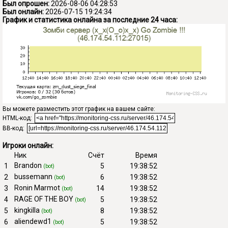
Был опрошен:
2026-08-06 04:28:53
Был онлайн:
2026-07-15 19:24:34
График и статистика онлайна за последние 24 часа:
Вы можете разместить этот график на вашем сайте:
HTML-код:
BB-код:
Игроки онлайн:
Ник
Счёт
Время
Brandon
1
5
19:38:52
(bot)
bussemann
2
6
19:38:52
(bot)
Ronin Marmot
3
14
19:38:52
(bot)
RAGE OF THE BOY
4
5
19:38:52
(bot)
kingkilla
5
8
19:38:52
(bot)
aliendewd1
6
5
19:38:52
(bot)