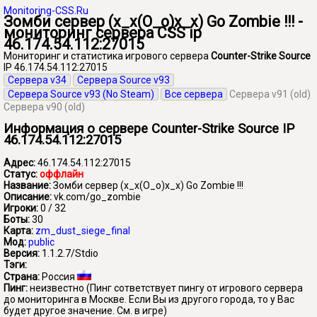
Monitoring-CSS.Ru
Зомби сервер (x_x(O_o)x_x) Go Zombie !!! -
мониторинг сервера CSS ip
46.174.54.112:27015
Мониторинг и статистика игрового сервера
Counter-Strike Source
IP 46.174.54.112:27015
Сервера v34
Сервера Source v93
Сервера Source v93 (No Steam)
Все сервера
Сервера v91 (old)
Сервера v90 (old)
Информация о сервере Counter-Strike Source IP
46.174.54.112:27015
Адрес:
46.174.54.112:27015
Статус:
оффлайн
Название:
Зомби сервер (x_x(O_o)x_x) Go Zombie !!!
Описание:
vk.com/go_zombie
Игроки:
0 / 32
Боты:
30
Карта:
zm_dust_siege_final
Мод:
public
Версия:
1.1.2.7/Stdio
Тэги:
Страна:
Россия
Пинг:
неизвестно
(Пинг сответствует пингу от игрового сервера
до мониторинга в Москве. Если Вы из другого города, то у Вас
будет другое значение. См. в игре)