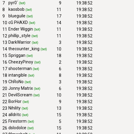
pyr0`
7
9
19:38:52
(bot)
kaosbob
8
11
19:38:52
(bot)
blueguile
9
17
19:38:52
(bot)
cG PHAXD
10
14
19:38:52
(bot)
Ender Wiggin
11
11
19:38:52
(bot)
phillip_style
12
11
19:38:52
(bot)
DarkWarrior
13
3
19:38:52
(bot)
thecounter_king
14
10
19:38:52
(bot)
Spriggan
15
18
19:38:52
(bot)
CheezyPinoy
16
2
19:38:52
(bot)
shooterman
17
6
19:38:52
(bot)
intangible
18
8
19:38:52
(bot)
ChRoNo
19
3
19:38:52
(bot)
Jonny Matrix
20
6
19:38:52
(bot)
DevilScream
21
10
19:38:52
(bot)
BorHor
22
9
19:38:52
(bot)
Nihility
23
13
19:38:52
(bot)
alldritc
24
15
19:38:52
(bot)
Firestorm
25
5
19:38:52
(bot)
dslodolce
26
15
19:38:52
(bot)