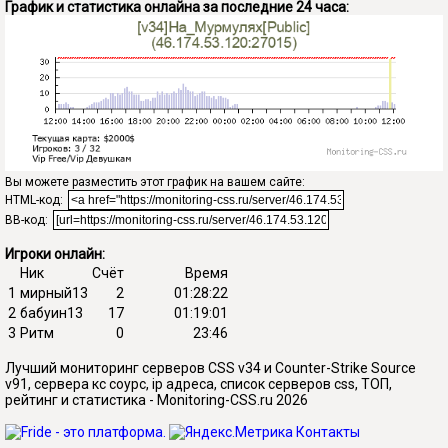
График и статистика онлайна за последние 24 часа:
Вы можете разместить этот график на вашем сайте:
HTML-код:
BB-код:
Игроки онлайн:
Ник
Счёт
Время
1
мирный13
2
01:28:22
2
бабуин13
17
01:19:01
3
Ритм
0
23:46
Лучший мониторинг серверов CSS v34 и Counter-Strike Source
v91, сервера кс соурс, ip адреса, список серверов css, ТОП,
рейтинг и статистика - Monitoring-CSS.ru 2026
Контакты