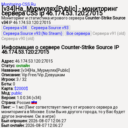
Monitoring-CSS.Ru
[v34]На_Мурмулях[Public] - мониторинг
сервера CSS ip 46.174.53.120:27015
Мониторинг и статистика игрового сервера
Counter-Strike Source
v34
IP 46.174.53.120:27015
Сервера v34
Сервера Source v93
Сервера Source v93 (No Steam)
Все сервера
Сервера v91 (old)
Сервера v90 (old)
Информация о сервере Counter-Strike Source IP
46.174.53.120:27015
Адрес:
46.174.53.120:27015
Статус:
онлайн
Название:
[v34]На_Мурмулях[Public]
Описание:
Vip Free/Vip Девушкам
Игроки:
3 / 32
Боты:
0
Карта:
$2000$
Мод:
public
Версия:
1.0.0.34 (v34)
Страна:
Россия
Пинг:
~ 1 мс
(Пинг сответствует пингу от игрового сервера до
мониторинга в Москве. Если Вы из другого города, то у Вас будет
другое значение. См. в игре)
Был опрошен:
2026-08-07 12:06:27
Был онлайн:
2026-08-07 12:06:27