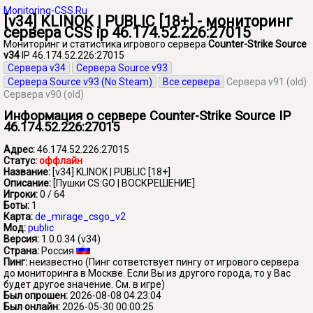
Monitoring-CSS.Ru
[v34] KLINOK | PUBLIC [18+] - мониторинг
сервера CSS ip 46.174.52.226:27015
Мониторинг и статистика игрового сервера
Counter-Strike Source
v34
IP 46.174.52.226:27015
Сервера v34
Сервера Source v93
Сервера Source v93 (No Steam)
Все сервера
Сервера v91 (old)
Сервера v90 (old)
Информация о сервере Counter-Strike Source IP
46.174.52.226:27015
Адрес:
46.174.52.226:27015
Статус:
оффлайн
Название:
[v34] KLINOK | PUBLIC [18+]
Описание:
[Пушки CS:GO | ВОСКРЕШЕНИЕ]
Игроки:
0 / 64
Боты:
1
Карта:
de_mirage_csgo_v2
Мод:
public
Версия:
1.0.0.34 (v34)
Страна:
Россия
Пинг:
неизвестно
(Пинг сответствует пингу от игрового сервера
до мониторинга в Москве. Если Вы из другого города, то у Вас
будет другое значение. См. в игре)
Был опрошен:
2026-08-08 04:23:04
Был онлайн:
2026-05-30 00:00:25