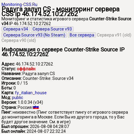
Monitoring-CSS.Ru
Радуга залуп CS - мониторинг сервера
CSS ip 46.174.52.10:27262
Мониторинг и статистика игрового сервера
Counter-Strike Source
v34
IP 46.174.52.10:27262
Сервера v34
Сервера Source v93
Сервера Source v93 (No Steam)
Все сервера
Сервера v91 (old)
Сервера v90 (old)
Информация о сервере Counter-Strike Source IP
46.174.52.10:27262
Адрес:
46.174.52.10:27262
Статус:
оффлайн
Название:
Радуга залуп CS
Описание:
Counter-Strike: Source v34
Игроки:
0 / 15
Боты:
0
Карта:
fy_italian_house
Мод:
public
Версия:
1.0.0.34 (v34)
Страна:
Россия
Пинг:
неизвестно
(Пинг сответствует пингу от игрового сервера
до мониторинга в Москве. Если Вы из другого города, то у Вас
будет другое значение. См. в игре)
Был опрошен:
2026-08-08 04:28:07
Был онлайн:
2024-08-07 22:32:24