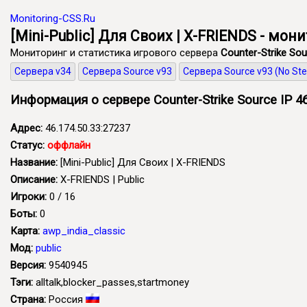
Monitoring-CSS.Ru
[Mini-Public] Для Своих | X-FRIENDS - мон
Мониторинг и статистика игрового сервера
Counter-Strike Sou
Сервера v34
Сервера Source v93
Сервера Source v93 (No St
Информация о сервере Counter-Strike Source IP 46
Адрес:
46.174.50.33:27237
Статус:
оффлайн
Название:
[Mini-Public] Для Своих | X-FRIENDS
Описание:
X-FRIENDS | Public
Игроки:
0 / 16
Боты:
0
Карта:
awp_india_classic
Мод:
public
Версия:
9540945
Тэги:
alltalk,blocker_passes,startmoney
Страна:
Россия