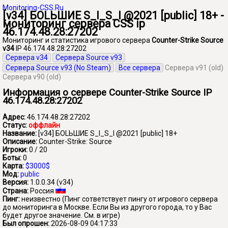
Monitoring-CSS.Ru
[v34] БОLЬШИЕ S_I_S_I @2021 [public] 18+ -
мониторинг сервера CSS ip
46.174.48.28:27202
Мониторинг и статистика игрового сервера
Counter-Strike Source
v34
IP 46.174.48.28:27202
Сервера v34
Сервера Source v93
Сервера Source v93 (No Steam)
Все сервера
Сервера v91 (old)
Сервера v90 (old)
Информация о сервере Counter-Strike Source IP
46.174.48.28:27202
Адрес:
46.174.48.28:27202
Статус:
оффлайн
Название:
[v34] БОLЬШИЕ S_I_S_I @2021 [public] 18+
Описание:
Counter-Strike: Source
Игроки:
0 / 20
Боты:
0
Карта:
$3000$
Мод:
public
Версия:
1.0.0.34 (v34)
Страна:
Россия
Пинг:
неизвестно
(Пинг сответствует пингу от игрового сервера
до мониторинга в Москве. Если Вы из другого города, то у Вас
будет другое значение. См. в игре)
Был опрошен:
2026-08-09 04:17:33