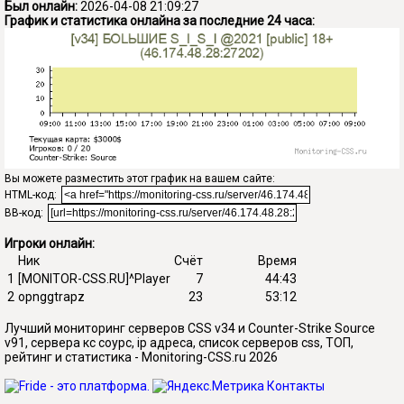
Был онлайн:
2026-04-08 21:09:27
График и статистика онлайна за последние 24 часа:
Вы можете разместить этот график на вашем сайте:
HTML-код:
BB-код:
Игроки онлайн:
Ник
Счёт
Время
1
[MONITOR-CSS.RU]^Player
7
44:43
2
opnggtrapz
23
53:12
Лучший мониторинг серверов CSS v34 и Counter-Strike Source
v91, сервера кс соурс, ip адреса, список серверов css, ТОП,
рейтинг и статистика - Monitoring-CSS.ru 2026
Контакты