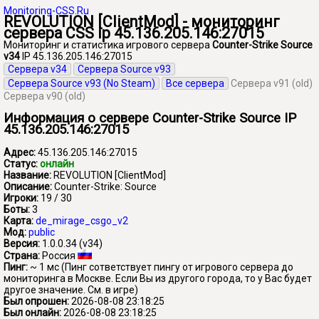
Monitoring-CSS.Ru
REVOLUTION [ClientMod] - мониторинг
сервера CSS ip 45.136.205.146:27015
Мониторинг и статистика игрового сервера
Counter-Strike Source
v34
IP 45.136.205.146:27015
Сервера v34
Сервера Source v93
Сервера Source v93 (No Steam)
Все сервера
Сервера v91 (old)
Сервера v90 (old)
Информация о сервере Counter-Strike Source IP
45.136.205.146:27015
Адрес:
45.136.205.146:27015
Статус:
онлайн
Название:
REVOLUTION [ClientMod]
Описание:
Counter-Strike: Source
Игроки:
19 / 30
Боты:
3
Карта:
de_mirage_csgo_v2
Мод:
public
Версия:
1.0.0.34 (v34)
Страна:
Россия
Пинг:
~ 1 мс
(Пинг сответствует пингу от игрового сервера до
мониторинга в Москве. Если Вы из другого города, то у Вас будет
другое значение. См. в игре)
Был опрошен:
2026-08-08 23:18:25
Был онлайн:
2026-08-08 23:18:25