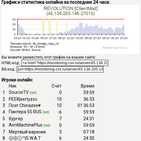
График и статистика онлайна за последние 24 часа:
Вы можете разместить этот график на вашем сайте:
HTML-код:
BB-код:
Игроки онлайн:
Ник
Счёт
Время
SourceTV
1
0
59:59
(bot)
2
PEEK|sertyzxc
10
36:33
3
Поэт Chinazes♥
10
01:36:53
Пантера 55 RUS
4
-6
59:59
(bot)
5
бургер
7
24:31
AimMachinePlus
6
0
59:59
(bot)
7
Мертвый вареник
3
07:18
8
ⓊⓈⒾ™|S.W.A.T
6
24:30