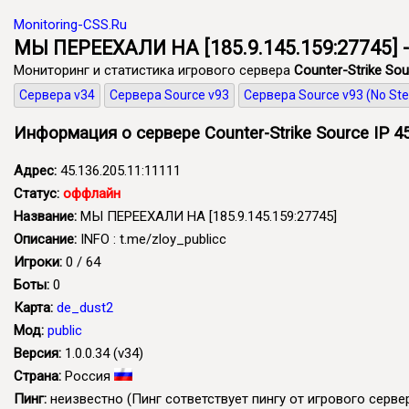
Monitoring-CSS.Ru
МЫ ПЕРЕЕХАЛИ НА [185.9.145.159:27745] -
Мониторинг и статистика игрового сервера
Counter-Strike Sou
Сервера v34
Сервера Source v93
Сервера Source v93 (No St
Информация о сервере Counter-Strike Source IP 45
Адрес:
45.136.205.11:11111
Статус:
оффлайн
Название:
МЫ ПЕРЕЕХАЛИ НА [185.9.145.159:27745]
Описание:
INFO : t.me/zloy_publicc
Игроки:
0 / 64
Боты:
0
Карта:
de_dust2
Мод:
public
Версия:
1.0.0.34 (v34)
Страна:
Россия
Пинг:
неизвестно
(Пинг сответствует пингу от игрового сервер