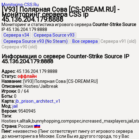
Monitoring-CSS.Ru
[V93] Полярная Сова [CS-DREAM.RU] -
мониторинг сервера CSS ip
45.136.204.179:8888
Мониторинг и статистика игрового сервера
Counter-Strike Source
IP 45.136.204.179:8888
Сервера v34
Сервера Source v93
Сервера Source v93 (No Steam)
Все сервера
Сервера v91 (old)
Сервера v90 (old)
Информация о сервере Counter-Strike Source IP
45.136.204.179:8888
Адрес:
45.136.204.179:8888
Статус:
оффлайн
Название:
[V93] Полярная Сова [CS-DREAM.RU]
Описание:
Hosties/Jailbreak
Игроки:
0 / 64
Боты:
0
Карта:
jb_prison_architect_v1
Мод:
jail
Версия:
9540945
Тэги:
Hosties+,alltalk,bunnyhopping,compspec,increased_maxplayers,jail,s
Страна:
Россия
Пинг:
неизвестно
(Пинг сответствует пингу от игрового сервера
до мониторинга в Москве. Если Вы из другого города, то у Вас