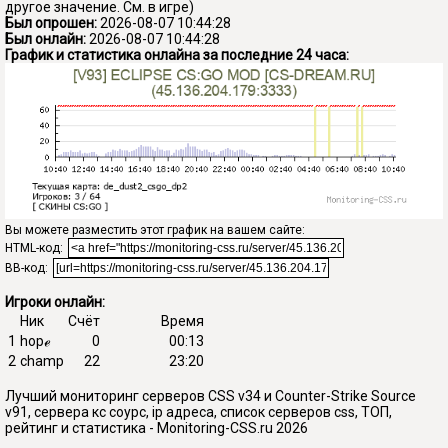
другое значение. См. в игре)
Был опрошен:
2026-08-07 10:44:28
Был онлайн:
2026-08-07 10:44:28
График и статистика онлайна за последние 24 часа:
Вы можете разместить этот график на вашем сайте:
HTML-код:
BB-код:
Игроки онлайн:
Ник
Счёт
Время
1
hopℯ
0
00:13
2
champ
22
23:20
Лучший мониторинг серверов CSS v34 и Counter-Strike Source
v91, сервера кс соурс, ip адреса, список серверов css, ТОП,
рейтинг и статистика - Monitoring-CSS.ru 2026