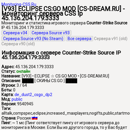
Monitoring-CSS.Ru
[V93] ECLIPSE CS:GO MOD [CS-DREAM.RU] -
мониторинг сервера CSS ip
45.136.204.179:3333
Мониторинг и статистика игрового сервера
Counter-Strike Source
IP 45.136.204.179:3333
Сервера v34
Сервера Source v93
Сервера Source v93 (No Steam)
Все сервера
Сервера v91 (old)
Сервера v90 (old)
Информация о сервере Counter-Strike Source IP
45.136.204.179:3333
Адрес:
45.136.204.179:3333
Статус:
онлайн
Название:
[V93] • ECLIPSE ☆ CS:GO MOD • [CS-DREAM.RU]
Описание:
████ [ СКИНЫ CS:GO ] ████
Игроки:
3 / 64
Боты:
0
Карта:
de_dust2_csgo_dp2
Мод:
public
Версия:
9540945
Тэги:
alltalk,compspec,eclipse,increased_maxplayers,nogifts,public,startm
Страна:
Россия
Пинг:
~ 1 мс
(Пинг сответствует пингу от игрового сервера до
мониторинга в Москве. Если Вы из другого города, то у Вас будет