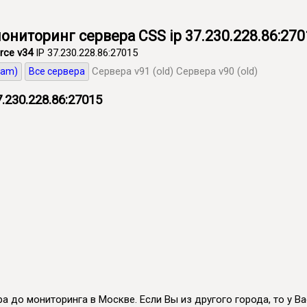
ониторинг сервера CSS ip 37.230.228.86:270
rce v34
IP 37.230.228.86:27015
Сервера v91 (old)
Сервера v90 (old)
eam)
Все сервера
.230.228.86:27015
а до мониторинга в Москве. Если Вы из другого города, то у Вас