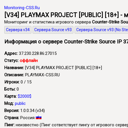
Monitoring-CSS.Ru
[V34] PLAYMAX PROJECT [PUBLIC] [18+] - м
Мониторинг и статистика игрового сервера
Counter-Strike Sou
Сервера v34
Сервера Source v93
Сервера Source v93 (No St
Информация о сервере Counter-Strike Source IP 37
Адрес:
37.230.228.86:27015
Статус:
оффлайн
Название:
[V34] PLAYMAX PROJECT [PUBLIC] [18+]
Описание:
PLAYMAX-CSS.RU
Игроки:
0 / 15
Боты:
0
Карта:
$2000$
Мод:
public
Версия:
1.0.0.34 (v34)
Страна:
Россия
Пинг:
неизвестно
(Пинг сответствует пингу от игрового сервер