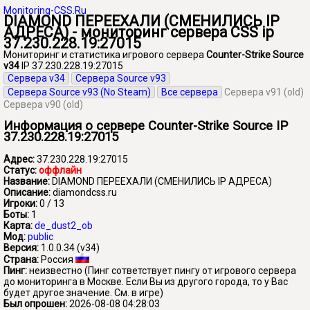
Monitoring-CSS.Ru
DIAMOND ПЕРЕЕХАЛИ (СМЕНИЛИСЬ IP
АДРЕСА) - мониторинг сервера CSS ip
37.230.228.19:27015
Мониторинг и статистика игрового сервера
Counter-Strike Source
v34
IP 37.230.228.19:27015
Сервера v34
Сервера Source v93
Сервера Source v93 (No Steam)
Все сервера
Сервера v91 (old)
Сервера v90 (old)
Информация о сервере Counter-Strike Source IP
37.230.228.19:27015
Адрес:
37.230.228.19:27015
Статус:
оффлайн
Название:
DIAMOND ПЕРЕЕХАЛИ (СМЕНИЛИСЬ IP АДРЕСА)
Описание:
diamondcss.ru
Игроки:
0 / 13
Боты:
1
Карта:
de_dust2_ob
Мод:
public
Версия:
1.0.0.34 (v34)
Страна:
Россия
Пинг:
неизвестно
(Пинг сответствует пингу от игрового сервера
до мониторинга в Москве. Если Вы из другого города, то у Вас
будет другое значение. См. в игре)
Был опрошен:
2026-08-08 04:28:03