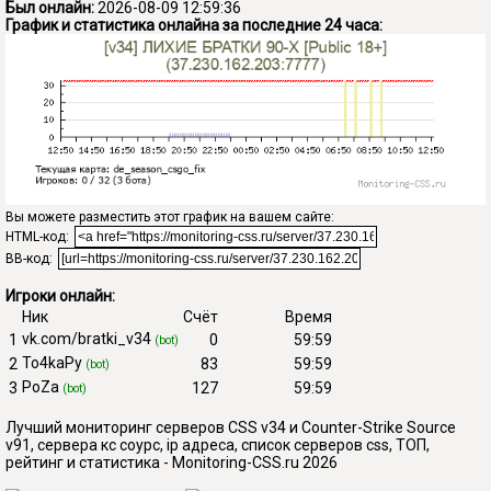
Был онлайн:
2026-08-09 12:59:36
График и статистика онлайна за последние 24 часа:
Вы можете разместить этот график на вашем сайте:
HTML-код:
BB-код:
Игроки онлайн:
Ник
Счёт
Время
vk.com/bratki_v34
1
0
59:59
(bot)
To4kaPy
2
83
59:59
(bot)
PoZa
3
127
59:59
(bot)
Лучший мониторинг серверов CSS v34 и Counter-Strike Source
v91, сервера кс соурс, ip адреса, список серверов css, ТОП,
рейтинг и статистика - Monitoring-CSS.ru 2026