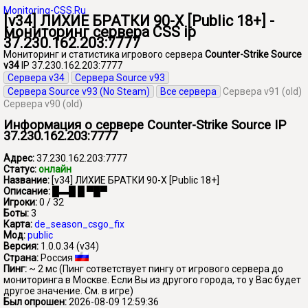
Monitoring-CSS.Ru
[v34] ЛИХИЕ БРАТКИ 90-Х [Public 18+] -
мониторинг сервера CSS ip
37.230.162.203:7777
Мониторинг и статистика игрового сервера
Counter-Strike Source
v34
IP 37.230.162.203:7777
Сервера v34
Сервера Source v93
Сервера Source v93 (No Steam)
Все сервера
Сервера v91 (old)
Сервера v90 (old)
Информация о сервере Counter-Strike Source IP
37.230.162.203:7777
Адрес:
37.230.162.203:7777
Статус:
онлайн
Название:
[v34] ЛИХИЕ БРАТКИ 90-Х [Public 18+]
Описание:
█▬█ █ ▀█▀
Игроки:
0 / 32
Боты:
3
Карта:
de_season_csgo_fix
Мод:
public
Версия:
1.0.0.34 (v34)
Страна:
Россия
Пинг:
~ 2 мс
(Пинг сответствует пингу от игрового сервера до
мониторинга в Москве. Если Вы из другого города, то у Вас будет
другое значение. См. в игре)
Был опрошен:
2026-08-09 12:59:36