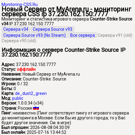
Monitoring-CSS.Ru
Новый Сервер от MyArena.ru - мониторинг
сервера CSS ip 37.230.162.150:7777
Мониторинг и статистика игрового сервера
Counter-Strike Source
v34
IP 37.230.162.150:7777
Сервера v34
Сервера Source v93
Сервера Source v93 (No Steam)
Все сервера
Сервера v91 (old)
Сервера v90 (old)
Информация о сервере Counter-Strike Source IP
37.230.162.150:7777
Адрес:
37.230.162.150:7777
Статус:
оффлайн
Название:
Новый Сервер от MyArena.ru
Описание:
Counter-Strike: Source
Игроки:
0 / 32
Боты:
0
Карта:
de_dust2_green
Мод:
public
Версия:
1.0.0.34 (v34)
Страна:
Россия
Пинг:
неизвестно
(Пинг сответствует пингу от игрового сервера
до мониторинга в Москве. Если Вы из другого города, то у Вас
будет другое значение. См. в игре)
Был опрошен:
2026-08-08 04:30:09
Был онлайн:
2025-07-16 13:44:52