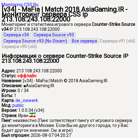
Monitoring-CSS.Ru
[v34] - MaFia | Match 2018 AsiaGaming.IR -
мониторинг сервера CSS ip
213.108.243.108:22000
Мониторинг и статистика игрового сервера
Counter-Strike Source
v34
IP 213.108.243.108:22000
Сервера v34
Сервера Source v93
Сервера Source v93 (No Steam)
Все сервера
Сервера v91 (old)
Сервера v90 (old)
Информация о сервере Counter-Strike Source IP
213.108.243.108:22000
Адрес:
213.108.243.108:22000
Статус:
оффлайн
Название:
[v34] - MaFia | Match © 2018 AsiaGaming.IR
Описание:
■AsiaGaming.IR
Игроки:
0 / 34
Боты:
1
Карта:
de_icewerk
Мод:
public
Версия:
1.0.0.34 (v34)
Страна:
Иран
Пинг:
неизвестно
(Пинг сответствует пингу от игрового сервера
до мониторинга в Москве. Если Вы из другого города, то у Вас
будет другое значение. См. в игре)
Был опрошен:
2026-08-07 04:20:27