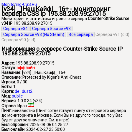
Monitoring-CSS.Ru
[v34] _|НашКайф|_ 16+ - мониторинг
сервера CSS ip 195.88.208.99:27015
Мониторинг и статистика игрового сервера
Counter-Strike Source
v34
IP 195.88.208.99:27015
Сервера v34
Сервера Source v93
Сервера Source v93 (No Steam)
Все сервера
Сервера v91 (old)
Сервера v90 (old)
Информация о сервере Counter-Strike Source IP
195.88.208.99:27015
Адрес:
195.88.208.99:27015
Статус:
оффлайн
Название:
[v34] _|НашКайф|_ 16+
Описание:
Protected by Kigen's Anti-Cheat
Игроки:
0 / 30
Боты:
1
Карта:
de_dust2
Мод:
public
Версия:
1.0.0.34 (v34)
Страна:
Иран
Пинг:
неизвестно
(Пинг сответствует пингу от игрового сервера
до мониторинга в Москве. Если Вы из другого города, то у Вас
будет другое значение. См. в игре)
Был опрошен:
2026-08-06 04:25:27
Был онлайн:
2024-02-27 23:50:00