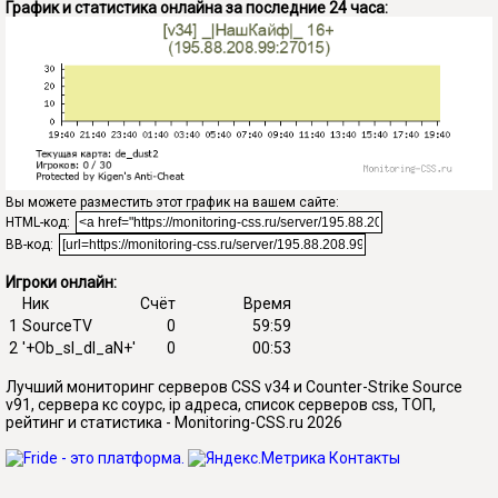
График и статистика онлайна за последние 24 часа:
Вы можете разместить этот график на вашем сайте:
HTML-код:
BB-код:
Игроки онлайн:
Ник
Счёт
Время
1
SourceTV
0
59:59
2
'+Ob_sI_dI_aN+'
0
00:53
Лучший мониторинг серверов CSS v34 и Counter-Strike Source
v91, сервера кс соурс, ip адреса, список серверов css, ТОП,
рейтинг и статистика - Monitoring-CSS.ru 2026
Контакты