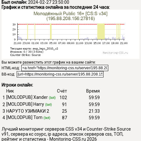
Был онлайн:
2024-02-27 23:50:00
График и статистика онлайна за последние 24 часа:
Вы можете разместить этот график на вашем сайте:
HTML-код:
BB-код:
Игроки онлайн:
Ник
Счёт
Время
[MOLODPUB] Xander
1
102
59:59
(bot)
[MOLODPUB] Harry
2
91
59:59
(bot)
3
НАРУТО УЗИМАКИ 2
25
21:33
[MOLODPUB] Tom
4
87
59:59
(bot)
Лучший мониторинг серверов CSS v34 и Counter-Strike Source
v91, сервера кс соурс, ip адреса, список серверов css, ТОП,
рейтинг и статистика - Monitoring-CSS.ru 2026