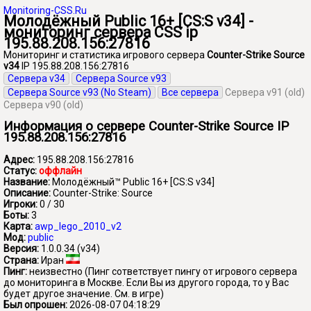
Monitoring-CSS.Ru
Молодёжный Public 16+ [CS:S v34] -
мониторинг сервера CSS ip
195.88.208.156:27816
Мониторинг и статистика игрового сервера
Counter-Strike Source
v34
IP 195.88.208.156:27816
Сервера v34
Сервера Source v93
Сервера Source v93 (No Steam)
Все сервера
Сервера v91 (old)
Сервера v90 (old)
Информация о сервере Counter-Strike Source IP
195.88.208.156:27816
Адрес:
195.88.208.156:27816
Статус:
оффлайн
Название:
Молодёжный™ Public 16+ [CS:S v34]
Описание:
Counter-Strike: Source
Игроки:
0 / 30
Боты:
3
Карта:
awp_lego_2010_v2
Мод:
public
Версия:
1.0.0.34 (v34)
Страна:
Иран
Пинг:
неизвестно
(Пинг сответствует пингу от игрового сервера
до мониторинга в Москве. Если Вы из другого города, то у Вас
будет другое значение. См. в игре)
Был опрошен:
2026-08-07 04:18:29