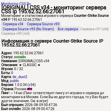
Monitoring-CSS.Ru
[ORIGINAL] CSS v34 - мониторинг сервера
CSS ip 195.62.52.66:27061
Мониторинг и статистика игрового сервера
Counter-Strike Source
v34
IP 195.62.52.66:27061
Сервера v34
Сервера Source v93
Сервера Source v93 (No Steam)
Все сервера
Сервера v91 (old)
Сервера v90 (old)
Информация о сервере Counter-Strike Source IP
195.62.52.66:27061
Адрес:
195.62.52.66:27061
Статус:
онлайн
Название:
[ORIGINAL] CSS v34
Описание:
★ CLASSIC ★
Игроки:
0 / 32
Боты:
0
Карта:
de_dust2
Мод:
public
Версия:
1.0.0.34 (v34)
Страна:
Россия
Пинг:
~ 14 мс
(Пинг сответствует пингу от игрового сервера до
мониторинга в Москве. Если Вы из другого города, то у Вас будет
другое значение. См. в игре)
Был опрошен:
2026-08-09 00:47:26
Был онлайн:
2026-08-09 00:47:26