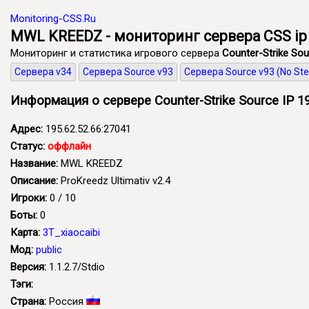
Monitoring-CSS.Ru
MWL KREEDZ - мониторинг сервера CSS ip 
Мониторинг и статистика игрового сервера
Counter-Strike Sou
Сервера v34
Сервера Source v93
Сервера Source v93 (No St
Информация о сервере Counter-Strike Source IP 19
Адрес:
195.62.52.66:27041
Статус:
оффлайн
Название:
MWL KREEDZ
Описание:
ProKreedz Ultimativ v2.4
Игроки:
0 / 10
Боты:
0
Карта:
3T_xiaocaibi
Мод:
public
Версия:
1.1.2.7/Stdio
Тэги:
Страна:
Россия